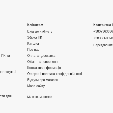
упає багатьом дорожчим аналогам.
йду та збільшення продуктивності як домашніх,
Клієнтам
Контактна
Вхід до кабінету
+380736363
Збірка ПК
+380686089
Каталог
Передзвонит
Про нас
 ПК та
Оплата і доставка
Обмін та повернення
Контактна інформація
мплектуючі
Оферта і політика конфіденційності
Відгуки про магазин
Мапа сайту
жети для
Ми в соцмережах