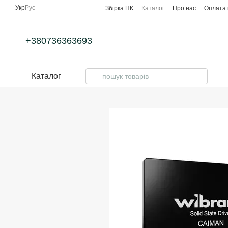
Перейти до основного контенту
Укр
Рус
Збірка ПК
Каталог
Про нас
Оплата 
+380736363693
Каталог