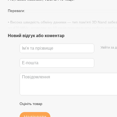
Переваги:
• Висока швидкість обміну даними — тип пам'яті 3D Nand забез
до 470 МБ/с, дозволяє до 10 разів пришвидшити роботу комп'ют
встановлення SSD Wibrand Caiman ваш ПК запускатиметься за 1
Новий відгук або коментар
приємно здивує.
Увійти за 
• Висока надійність та довговічність — кожен накопичувач Wibr
створеним з використанням сучасних матеріалів і обладнання
забезпечений обмеженою 3-річною гарантією, а час напрацюван
• Стійкість до ударів та вібрації — SSD Wibrand Caiman значно 
традиційні жорсткі диски. Все завдяки відсутності рухомих еле
легший.
• Форм-фактор 2,5” — найпопулярніший для ПК та ноутбуків, щ
цьому, SSD Wibrand Caiman можна поставити в більшість існую
Оцініть товар
• Доступна вартість — SSD Wibrand Caiman маючи невисоку ва