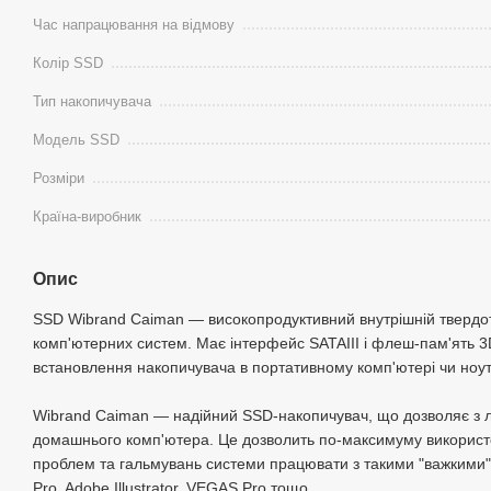
Час напрацювання на відмову
Колір SSD
Тип накопичувача
Модель SSD
Розміри
Країна-виробник
Опис
SSD Wibrand Caiman — високопродуктивний внутрішній твердот
комп'ютерних систем. Має інтерфейс SATAIII і флеш-пам'ять 
встановлення накопичувача в портативному комп'ютері чи ноутб
Wibrand Caiman — надійний SSD-накопичувач, що дозволяє з 
домашнього комп'ютера. Це дозволить по-максимуму використо
проблем та гальмувань системи працювати з такими "важкими"
Pro, Adobe Illustrator, VEGAS Pro тощо.