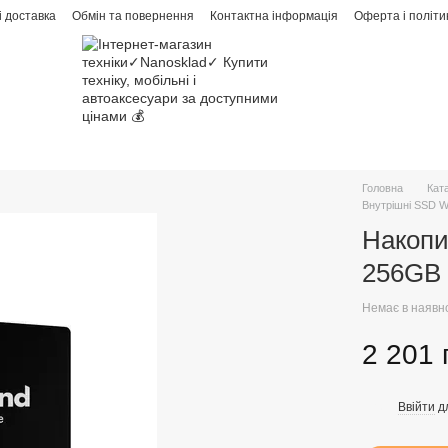
і доставка
Обмін та повернення
Контактна інформація
Оферта і політи
Головна
Кат
Внутрішні SSD W
Накопи
256GB 
Немає в наявн
2 201 
Ввійти
д
%