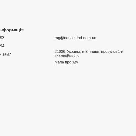
 інформація
693
mg@nanosklad.com.ua
894
21036, Україна, м.Вінниця, провулок 1-й
и вам?
Трамвайний, 9
Мапа проїзду