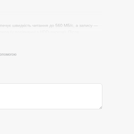
печує швидкість читання до 560 МБ/с, а запису —
ера (у порівнянні з HDD-диском). Після
0-15 секунд, швидкість роботи додатків також вас
допомогою
and є унікальним високоякісним продуктом,
. Твердотільний накопичувач Wibrand Caiman
ня на відмову рівняється 1 500 000 годин.
стійкіший до вібрацій і динамічних навантажень аніж
ментів. Крім того SSD значно компактніший та
о використовуються зараз по всьому світу. Завдяки
чих систем.
ртість надає користувачам можливість покращити