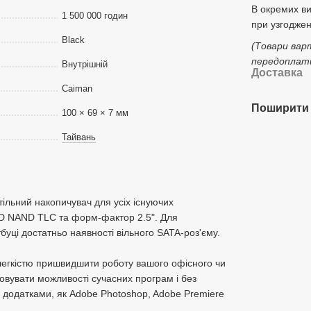
В окремих в
1 500 000 годин
при узгоджен
Black
(Товари вар
передоплати
Внутрішній
Доставка
Caiman
Поширити 
100 × 69 × 7 мм
Тайвань
ільний накопичувач для усіх існуючих
3D NAND TLC та форм-фактор 2.5". Для
уці достатньо наявності вільного SATA-роз'єму.
легкістю пришвидшити роботу вашого офісного чи
вувати можливості сучасних програм і без
 додатками, як Adobe Photoshop, Adobe Premiere