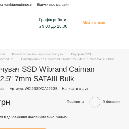
ка конфіденційності
Відгуки про магазин
Графік роботи:
Мій кошик
з 9:00 до 18:00
алог
Компʼютерна техніка і комплектуючі
Внутрішні SSD
ibrand PC
Накопичувач SSD Wibrand Caiman 256GB 2.5" 7mm SATAIII Bulk
чувач SSD Wibrand Caiman
2.5" 7mm SATAIII Bulk
ості
Артикул: WI2.5SSD/CA256GB
Написати відгук
грн
Порівняти
В бажання
ля відображення накопичувальної знижки