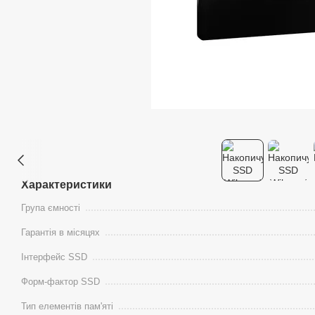
Характеристики
Група ємності
Гарантія в місяцях
Інтерфейс SSD
Форм-фактор SSD
Тип елементів пам'яті