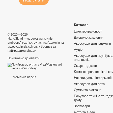
Надіслати
свій ПК дійсно надійним та якісним накопичувачем, що не уст
Все це робить SSD Wibrand Caiman хорошим вибором для апгре
так і офісних комп'ютерів.
Каталог
Електротранспорт
© 2020—2026
Джерело живлення
NanoSklad —мережа магазинів
цифрової техніки, сучасних ґаджетів та
Аксесуари для гаджетів
аксесуарів від світових брендів за
Аудіо
найкращими цінами
Аксесуари для ноутбуків,
Приймаємо до оплати
планшетів
Смарт-гаджети
Компʼютерна техніка і ко
Мобільна версія
Накопичувачі інформації
Аксесуари для авто
Сумки та рюкзаки
Побутова техніка та гад
дому
Зоотовари
Фото та відео