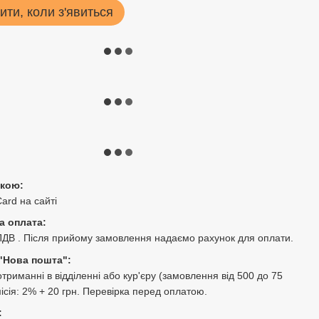
ити, коли з'явиться
ткою:
Card на сайті
а оплата:
ПДВ . Після прийому замовлення надаємо рахунок для оплати.
"Нова пошта":
триманні в відділенні або кур'єру (замовлення від 500 до 75
місія: 2% + 20 грн. Перевірка перед оплатою.
: