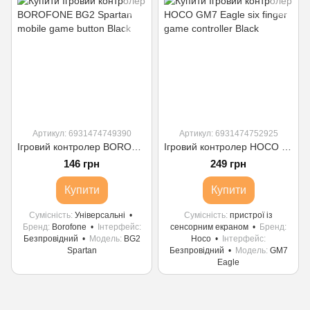
Артикул: 6931474749390
Артикул: 6931474752925
Ігровий контролер BOROFONE BG2 Spartan mobile game button Black
Ігровий контролер HOCO GM7 Eagle six finger game controller Black
146 грн
249 грн
Купити
Купити
Сумісність
Універсальні
Сумісність
пристрої із
Бренд
Borofone
Інтерфейс
сенсорним екраном
Бренд
Безпровідний
Модель
BG2
Hoco
Інтерфейс
Spartan
Безпровідний
Модель
GM7
Eagle