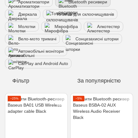
Ароматизатори
Bluetooth ресивери
Дзеркала
Точилки для склоочищувачів
Молотки
Мікрофібра
Алкотестер
Вело-мото тримачі
Сонцезахисні шторки
Автомобільні монітори
CarPlay and Android Auto
Фільтр
За популярністю
−25%
−5%