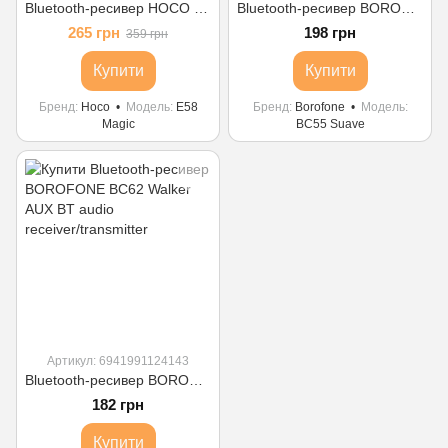
Bluetooth-ресивер HOCO E58 Magic music car AUX BT receiver Black
Bluetooth-ресивер BOROFONE BC55 Suave car AUX BT receiver Black
265 грн
198 грн
359 грн
Купити
Купити
Бренд
Hoco
Модель
E58
Бренд
Borofone
Модель
Magic
BC55 Suave
Артикул: 6941991124143
Bluetooth-ресивер BOROFONE BC62 Walker AUX BT audio receiver/transmitter
182 грн
Купити