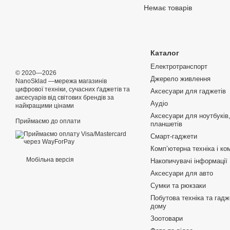
Немає товарів
Каталог
Електротранспорт
© 2020—2026
Джерело живлення
NanoSklad —мережа магазинів
цифрової техніки, сучасних ґаджетів та
Аксесуари для гаджетів
аксесуарів від світових брендів за
Аудіо
найкращими цінами
Аксесуари для ноутбуків,
Приймаємо до оплати
планшетів
Смарт-гаджети
Компʼютерна техніка і ко
Мобільна версія
Накопичувачі інформації
Аксесуари для авто
Сумки та рюкзаки
Побутова техніка та гад
дому
Зоотовари