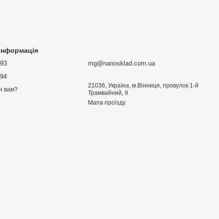
 інформація
693
mg@nanosklad.com.ua
894
21036, Україна, м.Вінниця, провулок 1-й
и вам?
Трамвайний, 9
Мапа проїзду