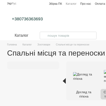
Перейти до основного контенту
Укр
Рус
Збірка ПК
Каталог
Про нас
Оплата 
+380736363693
Каталог
Головна
Каталог
Зоотовари
Спальні місця та переноски
Спальні місця та переноски
Догляд та
С
гігієна
т