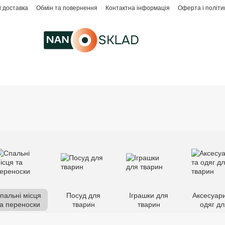
і доставка
Обмін та повернення
Контактна інформація
Оферта і політи
пальні місця
Посуд для
Іграшки для
Аксесуари
а переноски
тварин
тварин
одяг дл
твари