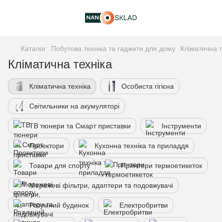
Каталог
Побутова техніка та гаджети для дому
Кліматична т
Кліматична техніка
Кліматична техніка
Особиста гігієна
Світильники на акумуляторі
ТВ тюнери та Смарт приставки
Інструменти
Проектори
Кухонна техніка та приладдя
Товари для спорту
Принтери термоетикеток
Мережеві фільтри, адаптери та подовжувачі
Розумний будинок
Електробритви