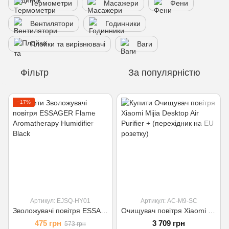
Термометри
Масажери
Фени
Вентилятори
Годинники
Плойки та вирівнювачі
Ваги
Фільтр
За популярністю
−17%
Артикул: EJSQ-HY01
Артикул: AC-M9-SC
Зволожувачі повітря ESSAGER Flame Aromatherapy Humidifier Black
Очищувач повітря Xiaomi Mijia Desktop Air Purifier + (перехідник на EU розетку)
475 грн
3 709 грн
573 грн