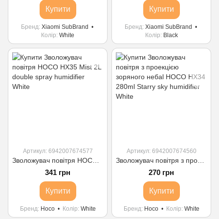
Купити
Купити
Бренд
Xiaomi SubBrand
Бренд
Xiaomi SubBrand
Колір
White
Колір
Black
Артикул: 6942007674577
Артикул: 6942007674560
Зволожувач повітря HOCO HX35 Mist 2L double spray humidifier White
Зволожувач повітря з проекцією зоряного небаl HOCO HX34 280ml Starry sky humidifier White
341 грн
270 грн
Купити
Купити
Бренд
Hoco
Колір
White
Бренд
Hoco
Колір
White