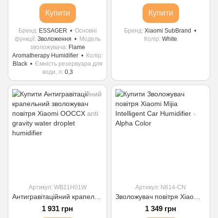
Купити
Купити
Бренд
ESSAGER
Основні
Бренд
Xiaomi SubBrand
функціЇ
Зволоження
Модель
Колір
White
зволожувача
Flame
Aromatherapy Humidifier
Колір
Black
Ємність резервуара для
води, л
0,3
Артикул: WB21H01W
Артикул: N614‑CN
Антигравітаційний крапельний зволожувач повітря Xiaomi OOCCX anti gravity water droplet humidifier
Зволожувач повітря Xiaomi Mijia Intelligent Car Humidifier - Alpha Color
1 931 грн
1 349 грн