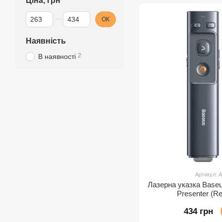
Ціна, грн
Від Ціна, грн
До Ціна, грн
ОК
Наявність
2
В наявності
Артикул:
Лазерна указка Baseu
Presenter (R
434 грн