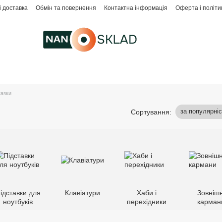
і доставка
Обмін та повернення
Контактна інформація
Оферта і політи
казки
за популярні
Сортування:
ідставки для
Клавіатури
Хаби і
Зовнішн
ноутбуків
перехідники
карман