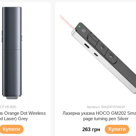
 ACFYB-B0G
Артикул: 6942007634618
s Orange Dot Wireless
Лазерна указка HOCO GM202 Sma
ed Laser) Grey
page turning pen Silver
Купити
Купити
263 грн