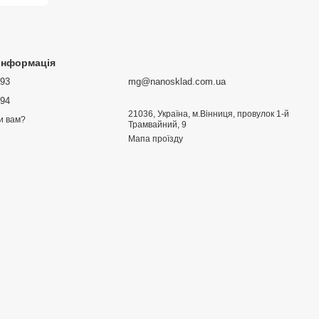
 інформація
693
mg@nanosklad.com.ua
894
21036, Україна, м.Вінниця, провулок 1-й
и вам?
Трамвайний, 9
Мапа проїзду