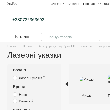
Перейти до основного контенту
Укр
Рус
Збірка ПК
Каталог
Про нас
Оплата 
+380736363693
Каталог
Головна
Каталог
Аксесуари для ноутбуків, ПК та планшетів
Лазерні у
Лазерні указки
Розділ
2
Лазерні указки
Бренд
1
Hoco
Мишки
П
1
Baseus