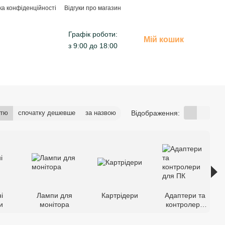
ка конфіденційності
Відгуки про магазин
Графік роботи:
Мій кошик
з 9:00 до 18:00
Відображення:
стю
спочатку дешевше
за назвою
і
Лампи для
Картрідери
Адаптери та
и
монітора
контролери
для ПК