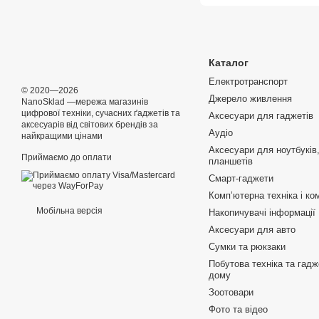
Каталог
Електротранспорт
© 2020—2026
Джерело живлення
NanoSklad —мережа магазинів
цифрової техніки, сучасних ґаджетів та
Аксесуари для гаджетів
аксесуарів від світових брендів за
Аудіо
найкращими цінами
Аксесуари для ноутбуків,
Приймаємо до оплати
планшетів
Смарт-гаджети
Компʼютерна техніка і ко
Мобільна версія
Накопичувачі інформації
Аксесуари для авто
Сумки та рюкзаки
Побутова техніка та гад
дому
Зоотовари
Фото та відео