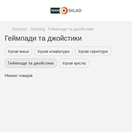
Каталог
Gaming
Геймпади та джойстики
Геймпади та джойстики
Ігрові миші
Ігрові клавіатури
Ігрові гарнітури
Геймпади та джойстики
Ігрові крісла
Немає товарів