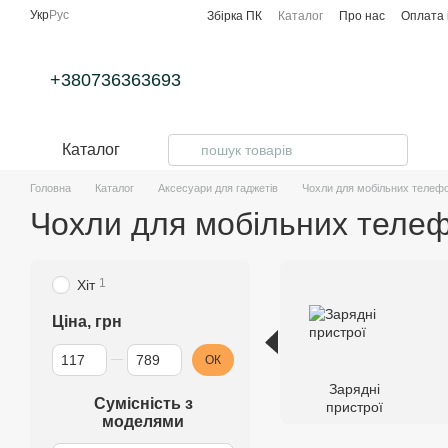
Перейти до основного контенту
Укр
Рус
Збірка ПК
Каталог
Про нас
Оплата 
+380736363693
Каталог
Головна
Каталог
Аксесуари для гаджетів
Чохли для мобільних телефо
Чохли для мобільних телеф
1
Хіт
Ціна, грн
Від Ціна, грн
До Ціна, грн
ОК
Зарядні
Сумісність з
пристрої
моделями