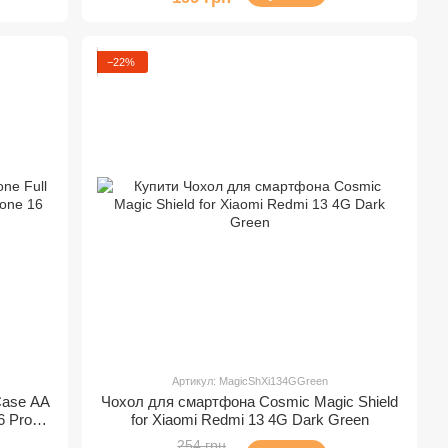
−22%
Артикул: MagicShXi134GGreen
Case AA
Чохол для смартфона Cosmic Magic Shield
6 Pro
for Xiaomi Redmi 13 4G Dark Green
254 грн