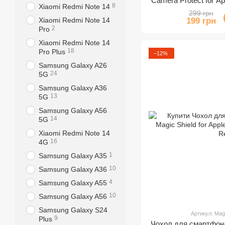
Camera Protect for A
8
Xiaomi Redmi Note 14
39,Na
299 грн
Xiaomi Redmi Note 14
199 грн
2
Pro
Xiaomi Redmi Note 14
18
Pro Plus
−12%
Samsung Galaxy A26
24
5G
Samsung Galaxy A36
13
5G
Samsung Galaxy A56
14
5G
Xiaomi Redmi Note 14
16
4G
1
Samsung Galaxy A35
10
Samsung Galaxy A36
4
Samsung Galaxy A55
10
Samsung Galaxy A56
Samsung Galaxy S24
Артикул: Ma
9
Plus
Чохол для смартфона