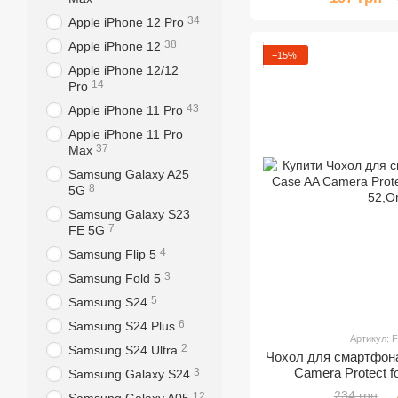
34
Apple iPhone 12 Pro
38
Apple iPhone 12
−15%
Apple iPhone 12/12
14
Pro
43
Apple iPhone 11 Pro
Apple iPhone 11 Pro
37
Max
Samsung Galaxy A25
8
5G
Samsung Galaxy S23
7
FE 5G
4
Samsung Flip 5
3
Samsung Fold 5
5
Samsung S24
6
Samsung S24 Plus
Артикул: F
2
Samsung S24 Ultra
Чохол для смартфона 
Camera Protect f
3
Samsung Galaxy S24
52,O
234 грн
12