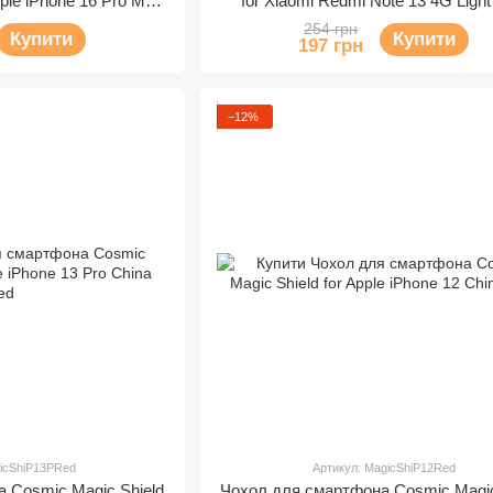
pple iPhone 16 Pro Max
for Xiaomi Redmi Note 13 4G Light
vy Blue
254 грн
Купити
Купити
197 грн
−12%
gicShiP13PRed
Артикул: MagicShiP12Red
 Cosmic Magic Shield
Чохол для смартфона Cosmic Magic