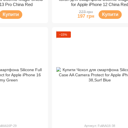
 13 Pro China Red
for Apple iPhone 12 China Re
223 грн
Купити
Купити
197 грн
−15%
ullAAi16P-29
Артикул: FullAAi16-38