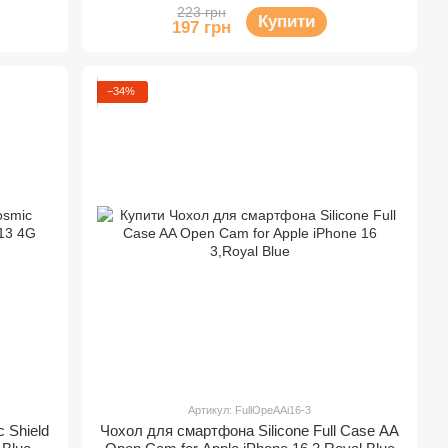
223 грн
Купити
197 грн
−34%
Артикул: FullOpeAAi16-3
 Shield
Чохол для смартфона Silicone Full Case AA