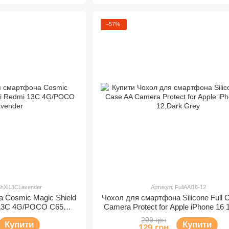
−57%
ShXi13CLavender
Артикул: FullAAi16-12
 Cosmic Magic Shield
Чохол для смартфона Silicone Full 
i 13C 4G/POCO С65
Camera Protect for Apple iPhone 16 
ender
Grey
299 грн
Купити
Купити
129 грн