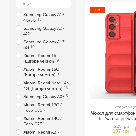
−12%
Samsung Galaxy A16
13
4G/5G
Samsung Galaxy A07
8
4G
Samsung Galaxy A17
10
5G
Xiaomi Redmi 15
9
(Europe version)
Xiaomi Redmi 15C
9
(Europe version)
Xiaomi Redmi Note 14s
13
4G (Europe version)
5
Samsung Galaxy A06
Xiaomi Redmi 13C /
Артикул: Mag
5
Poco C65
Чохол для смартфона
for Samsung Gala
Xiaomi Redmi 14C /
5
Poco C75
223 грн
197 грн
5
Xiaomi Redmi A3