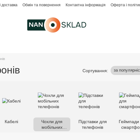
і доставка
Обмін та повернення
Контактна інформація
Оферта і політи
нів
онів
за популярні
Сортування:
Кабелі
Чохли для
Підставки для
Геймпади
мобільних
телефонів
смартфо
телефонів