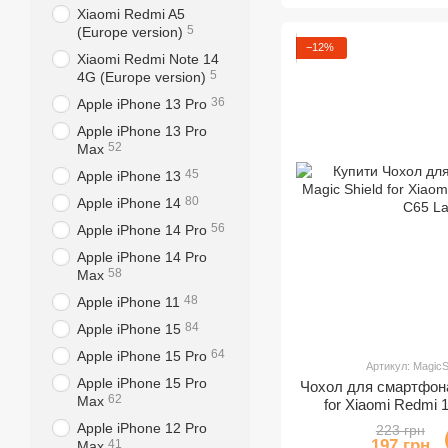
Xiaomi Redmi A5
5
(Europe version)
−12%
Xiaomi Redmi Note 14
5
4G (Europe version)
36
Apple iPhone 13 Pro
Apple iPhone 13 Pro
52
Max
45
Apple iPhone 13
80
Apple iPhone 14
56
Apple iPhone 14 Pro
Apple iPhone 14 Pro
58
Max
48
Apple iPhone 11
84
Apple iPhone 15
64
Apple iPhone 15 Pro
Артикул: Magic
Apple iPhone 15 Pro
Чохол для смартфона
62
Max
for Xiaomi Redm
Lav
Apple iPhone 12 Pro
223 грн
197 грн
41
Max