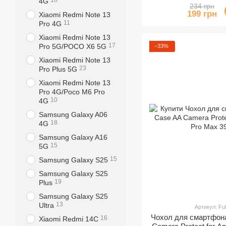
18
4G
54,Am
234 грн
199 грн
Xiaomi Redmi Note 13
11
Pro 4G
Xiaomi Redmi Note 13
17
Pro 5G/POCO X6 5G
−33%
Xiaomi Redmi Note 13
23
Pro Plus 5G
Xiaomi Redmi Note 13
Pro 4G/Poco M6 Pro
10
4G
Samsung Galaxy A06
18
4G
Samsung Galaxy A16
15
5G
15
Samsung Galaxy S25
Samsung Galaxy S25
19
Plus
Samsung Galaxy S25
13
Ultra
Артикул: Fu
Чохол для смартфона 
16
Xiaomi Redmi 14C