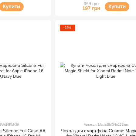
ethist
399 грн
Купити
Купити
197 грн
−22%
llAAi16PM-39
Артикул: MagicShXiNo13Blue
Silicone Full Case AA
Чохол для смартфона Cosmic Magic