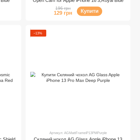
 Blue
Open Cam for Apple iPhone 16 3,Royal Blue
196 грн
Купити
129 грн
−13%
Артикул: AGMattFrameiP13PMPurple
 Shield
Скляний чохол AG Glass Apple iPhone 13