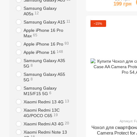
Samsung Galaxy A05
199 грн
Samsung Galaxy
12
A05s
11
Samsung Galaxy A15
−15%
Apple iPhone 16 Pro
65
Max
93
Apple iPhone 16 Pro
148
Apple iPhone 16
Samsung Galaxy A35
8
5G
Samsung Galaxy A55
8
5G
Samsung Galaxy
6
M15/F15 5G
13
Xiaomi Redmi 13 4G
Xiaomi Redmi 13C
19
4G/POCO С65
Артикул: F
20
Xiaomi Redmi A3 4G
Чохол для смартфона 
Xiaomi Redmi Note 13
Camera Protect for