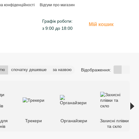
ка конфіденційності
Відгуки про магазин
Графік роботи:
Мій кошик
з 9:00 до 18:00
Відображення:
стю
спочатку дешевше
за назвою
 для
Трекери
Органайзери
Захисні плівки
нів
та скло