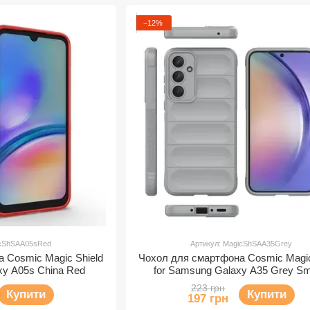
−12%
icShSAA05sRed
Артикул: MagicShSAA35Grey
 Cosmic Magic Shield
Чохол для смартфона Cosmic Magic
xy A05s China Red
for Samsung Galaxy A35 Grey S
223 грн
Купити
Купити
197 грн