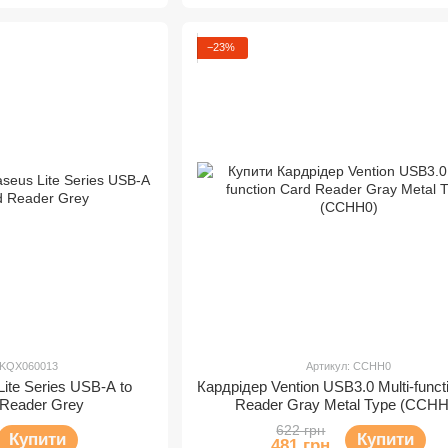
−23%
WKQX060013
Артикул: CCHH0
ite Series USB-A to
Кардрідер Vention USB3.0 Multi-funct
 Reader Grey
Reader Gray Metal Type (CCHH
622 грн
Купити
Купити
481 грн