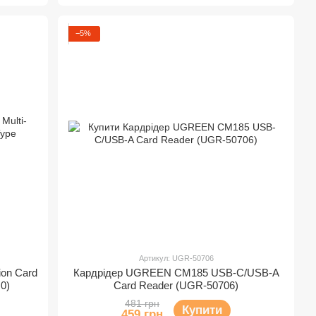
−5%
Артикул: UGR-50706
ion Card
Кардрідер UGREEN CM185 USB-C/USB-A
0)
Card Reader (UGR-50706)
481 грн
Купити
459 грн