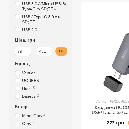
USB 3.0 A/Micro USB-B/
1
Type-C to SD;TF
USB / Type-C 3.0 A to
1
SD; TF
1
USB 2.0
Ціна, грн
Від Ціна, грн
До Ціна, грн
ОК
Бренд
1
Vention
1
UGREEN
5
Hoco
2
Baseus
Артикул: 6942007620
Колір
Кардрідер HOCO H
USB/Type-C 3.0 car
4
Metal Gray
222 грн
2
Gray