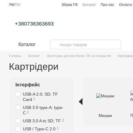
Перейти до основного контенту
Укр
Рус
Збірка ПК
Каталог
Про нас
Оплата 
+380736363693
Каталог
Головна
Каталог
Аксесуари для ноутбуків, ПК та планшетів
Картрідер
Картрідери
Інтерфейс
USB-A 2.0; SD; TF
1
Card
USB 3.0 type-A; type-
2
C
Мишки
П
2
USB 3.0 A to SD; TF
1
USB / Type-C 2.0