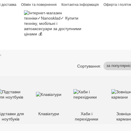
і доставка
Обмін та повернення
Контактна інформація
Оферта і політи
и
за популярні
Сортування:
ідставки для
Клавіатури
Хаби і
Зовнішн
ноутбуків
перехідники
карман