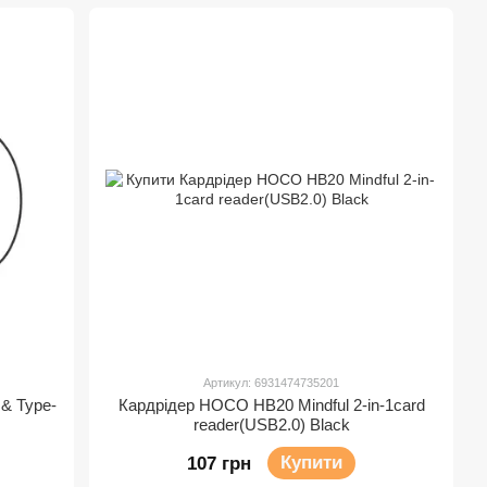
Артикул: 6931474735201
 & Type-
Кардрідер HOCO HB20 Mindful 2-in-1card
y
reader(USB2.0) Black
Купити
107 грн