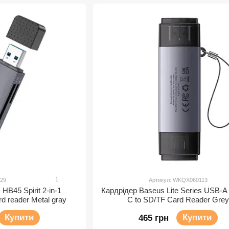
1
529
Артикул: WKQX060113
B45 Spirit 2-in-1
Кардрідер Baseus Lite Series USB-A
d reader Metal gray
C to SD/TF Card Reader Gre
Купити
Купити
465 грн