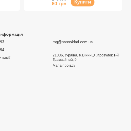
Купити
80 грн
 інформація
693
mg@nanosklad.com.ua
894
21036, Україна, м.Вінниця, провулок 1-й
и вам?
Трамвайний, 9
Мапа проїзду