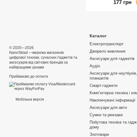
177 грн
Каталог
Електротранспорт
© 2020—2026
Джерело живлення
NanoSklad —мережа магазинів
цифрової техніки, сучасних ґаджетів та
Аксесуари для гаджетів
аксесуарів від світових брендів за
Аудіо
найкращими цінами
Аксесуари для ноутбуків,
Приймаємо до оплати
планшетів
Смарт-гаджети
Компʼютерна техніка і ко
Мобільна версія
Накопичувачі інформації
Аксесуари для авто
Сумки та рюкзаки
Побутова техніка та гад
дому
Зоотовари