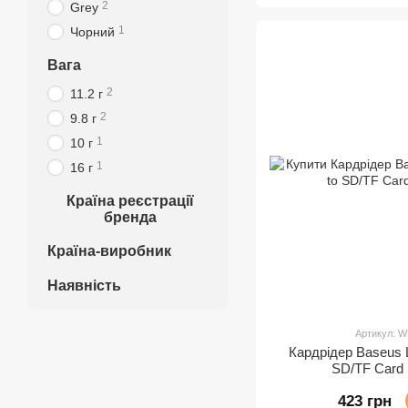
2
Grey
1
Чорний
Вага
2
11.2 г
2
9.8 г
1
10 г
1
16 г
Країна реєстрації
бренда
Країна-виробник
Наявність
Артикул: 
Кардрідер Baseus L
SD/TF Card
423 грн