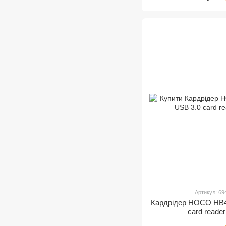
Артикул: 6
Кардрідер HOCO HB45 
card reade