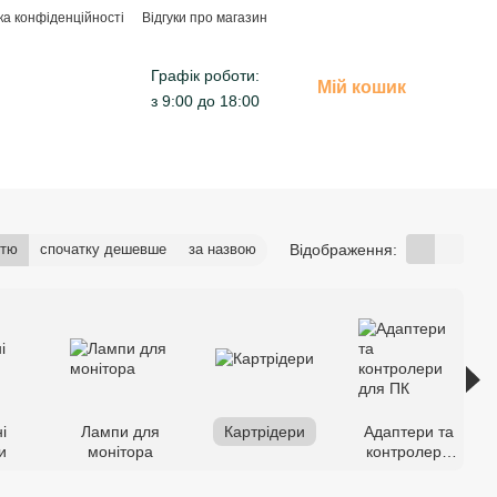
ка конфіденційності
Відгуки про магазин
Графік роботи:
Мій кошик
з 9:00 до 18:00
Відображення:
стю
спочатку дешевше
за назвою
і
Лампи для
Картрідери
Адаптери та
и
монітора
контролери
для ПК