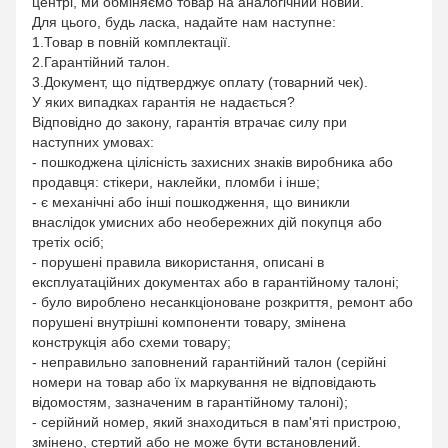
центрі, ми обміняємо товар на аналогічний новий.
Для цього, будь ласка, надайте нам наступне:
1.Товар в повній комплектації.
2.Гарантійний талон.
3.Документ, що підтверджує оплату (товарний чек).
У яких випадках гарантія не надається?
Відповідно до закону, гарантія втрачає силу при
наступних умовах:
- пошкоджена цілісність захисних знаків виробника або
продавця: стікери, наклейки, пломби і інше;
- є механічні або інші пошкодження, що виникли
внаслідок умисних або необережних дій покупця або
третіх осіб;
- порушені правила використання, описані в
експлуатаційних документах або в гарантійному талоні;
- було вироблено несанкціоноване розкриття, ремонт або
порушені внутрішні компоненти товару, змінена
конструкція або схеми товару;
- неправильно заповнений гарантійний талон (серійні
номери на товар або їх маркування не відповідають
відомостям, зазначеним в гарантійному талоні);
- серійний номер, який знаходиться в пам'яті пристрою,
змінено, стертий або не може бути встановлений.