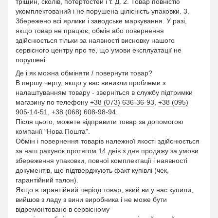
тріщин, сколів, потертостей і т. Д. 2. Товар повністю
укомплектований і не порушена цілісність упаковки. 3.
Збережено всі ярлики і заводське маркування. У разі,
якщо товар не працює, обмін або повернення
здійснюється тільки за наявності висновку нашого
сервісного центру про те, що умови експлуатації не
порушені.
Де і як можна обміняти / повернути товар?
В першу чергу, якщо у вас виникли проблеми з
налаштуванням товару - зверніться в службу підтримки
магазину по телефону
+38 (073) 636-36-93
,
+38 (095)
905-14-51
,
+38 (068) 608-98-94
.
Після цього, можете відправити товар за допомогою
компанії "Нова Пошта".
Обмін і повернення товарів належної якості здійснюється
за наш рахунок протягом 14 днів з дня продажу за умови
збереження упаковки, повної комплектації і наявності
документів, що підтверджують факт купівлі (чек,
гарантійний талон).
Якщо в гарантійний період товар, який ви у нас купили,
вийшов з ладу з вини виробника і не може бути
відремонтовано в сервісному