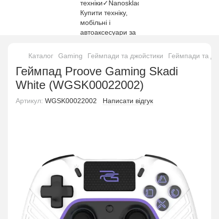
Каталог
Gaming
Геймпади та джойстики
Геймпади та дж
Геймпад Proove Gaming Skadi
White (WGSK00022002)
Артикул:
WGSK00022002
Написати відгук