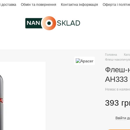
і доставка
Обмін та повернення
Контактна інформація
Оферта і політи
Головна
Кат
Флеш-накопичува
Флеш-н
AH333 
Немає в наявн
393 гр
Ввійти
д
%