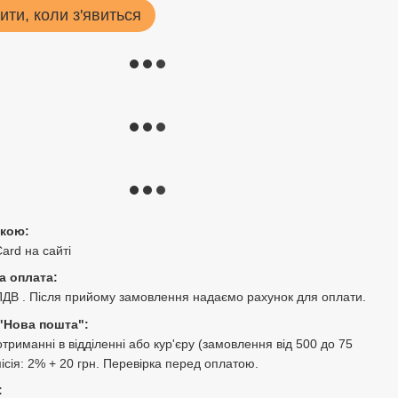
ити, коли з'явиться
ткою:
Card на сайті
а оплата:
ПДВ . Після прийому замовлення надаємо рахунок для оплати.
"Нова пошта":
триманні в відділенні або кур'єру (замовлення від 500 до 75
місія: 2% + 20 грн. Перевірка перед оплатою.
: