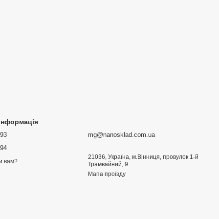
 інформація
693
mg@nanosklad.com.ua
894
21036, Україна, м.Вінниця, провулок 1-й
и вам?
Трамвайний, 9
Мапа проїзду