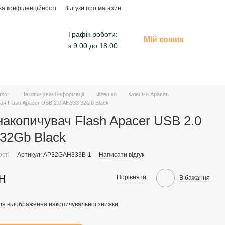
ка конфіденційності
Відгуки про магазин
Графік роботи:
Мій кошик
з 9:00 до 18:00
алог
Накопичувачі інформації
Флешки
Флешки Apacer
ч Flash Apacer USB 2.0 AH333 32Gb Black
акопичувач Flash Apacer USB 2.0
32Gb Black
ості
Артикул: AP32GAH333B-1
Написати відгук
н
Порівняти
В бажання
ля відображення накопичувальної знижки