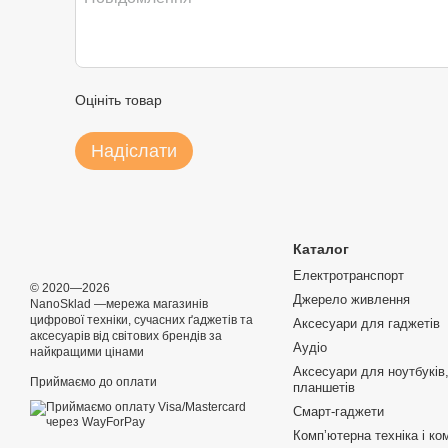
Оцініть товар
Надіслати
Каталог
Електротранспорт
© 2020—2026
Джерело живлення
NanoSklad —мережа магазинів
цифрової техніки, сучасних ґаджетів та
Аксесуари для гаджетів
аксесуарів від світових брендів за
Аудіо
найкращими цінами
Аксесуари для ноутбуків,
Приймаємо до оплати
планшетів
Смарт-гаджети
Компʼютерна техніка і ко