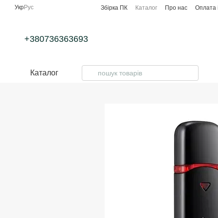
Перейти до основного контенту
Укр
Рус
Збірка ПК
Каталог
Про нас
Оплата 
+380736363693
Каталог