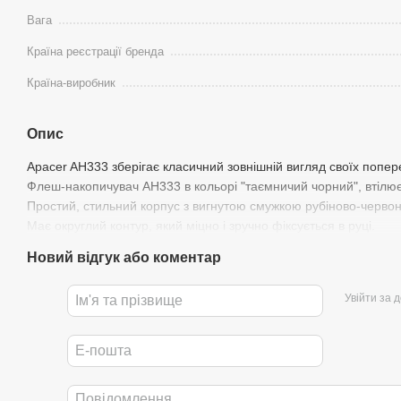
Вага
Країна реєстрації бренда
Країна-виробник
Опис
Apacer AH333 зберігає класичний зовнішній вигляд своїх попер
Флеш-накопичувач AH333 в кольорі "таємничий чорний", втілю
Простий, стильний корпус з вигнутою смужкою рубіново-червон
Має округлий контур, який міцно і зручно фіксується в руці.
Новий відгук або коментар
Увійти за 