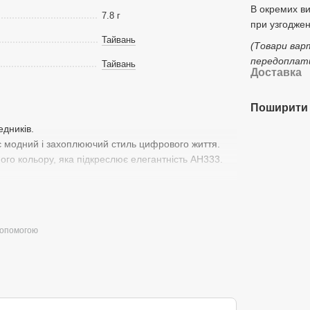
В окремих в
7.8 г
при узгоджен
Тайвань
(Товари вар
передоплати
Тайвань
Доставка
Поширити 
едників.
є модний і захоплюючий стиль цифрового життя.
ого кольору, яка підкреслює елегантність AH333.
допомогою