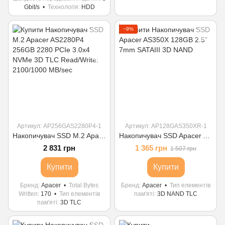
Gbit/s
Технологія
HDD
−9%
Артикул: AP256GAS2280P4-1
Артикул: AP128GAS350XR-1
Накопичувач SSD M.2 Apacer AS2280P4 256GB 2280 PCIe 3.0x4 NVMe 3D TLC Read/Write: 2100/1000 MB/sec
Накопичувач SSD Apacer AS350X 128GB 2.5" 7mm SATAIII 3D NAND
2 831 грн
1 365 грн
1 507 грн
Купити
Купити
Бренд
Apacer
Total Bytes
Бренд
Apacer
Тип елементів
Written
170
Тип елементів
пам'яті
3D NAND TLC
пам'яті
3D TLC