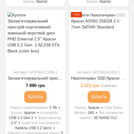
Бренд
Apacer
Бренд
Apacer
−6%
Артикул: AP5TBAC236B-1
Артикул: AP256GAS350-1
Запам'ятовувальний пристрій-портативний зовнішній жорсткий диск PHD External 2.5'' Apacer USB 3.2 Gen. 1 AC236 5Tb Black (color box)
Накопичувач SSD Apacer AS350 256GB 2.5" 7mm SATAIII Standard
7 890 грн
2 123 грн
2 254 грн
Купити
Купити
Ємність накопичувача
5 TB
Бренд
Apacer
Total Bytes
Бренд
Apacer
Інтерфейс
Written
180
Тип елементів
USB 3.2 Gen 1
Форм-фактор
пам'яті
3D NAND TLC
2.5"
Комплект постачання
Кабель USB 3.2 Gen1
Швидкість передавання даних
5