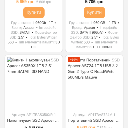
5 659 грн
5 706 грн
5 808 грн
Купити
Купити
Група ємності
960Gb - 1T
Група ємності
960 GB – 1 TB
Бренд
Apacer
Інтерфейс
Бренд
Apacer
Інтерфейс
SSD
SATAIII
Форм-фактор
SSD
SATA III (6Gb/s)
Форм-
SSD
2.5"
Total Bytes Written
фактор SSD
2.5"
Total Bytes
560
Тип елементів пам'яті
3D
Written
600
Тип елементів
TLC
пам'яті
3D TLC NAND
−16%
Артикул: AP1TBAS350XR-1
Артикул: AP1TBAS724M-1
Накопичувач SSD Apacer AS350X 1TB 2.5" 7mm SATAIII 3D NAND
Портативний SSD Apacer AS724 1TB USB 3.2 Gen.2 Type-C Read/Write 500MB/s Mauve
5 706 грн
6 602 грн
7 816 грн