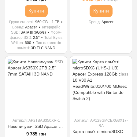
Купити
Купити
Група ємності
960 GB – 1 TB
Бренд
Apacer
Бренд
Apacer
Інтерфейс
SSD
SATA III (6Gb/s)
Форм-
фактор SSD
2.5"
Total Bytes
Written
600
Тип елементів
пам'яті
3D TLC NAND
Артикул: AP2TBAS350XR-1
Артикул: AP128GMCEXG3X17-
RA
Накопичувач SSD Apacer AS350X 2TB 2.5" 7mm SATAIII 3D NAND
Карта пам'яті microSDXC (UHS-1 U3) Apacer Express 128Gb class 10 V30 A1 Read/Write:810/700 MB/sec (Compatible with Nintendo Switch 2)
9 785 грн