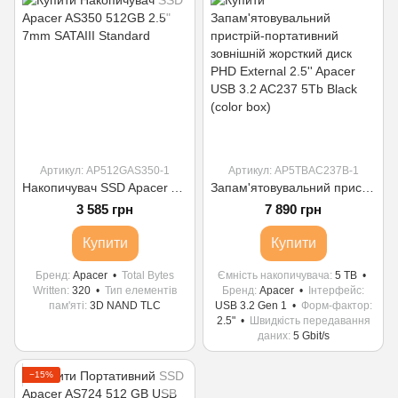
Артикул: AP512GAS350-1
Артикул: AP5TBAC237B-1
Накопичувач SSD Apacer AS350 512GB 2.5" 7mm SATAIII Standard
Запам'ятовувальний пристрій-портативний зовнішній жорсткий диск PHD External 2.5'' Apacer USB 3.2 AC237 5Tb Black (color box)
3 585 грн
7 890 грн
Купити
Купити
Бренд
Apacer
Total Bytes
Ємність накопичувача
5 TB
Written
320
Тип елементів
Бренд
Apacer
Інтерфейс
пам'яті
3D NAND TLC
USB 3.2 Gen 1
Форм-фактор
2.5"
Швидкість передавання
даних
5 Gbit/s
−15%