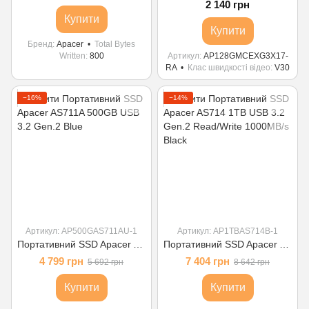
2 140 грн
Купити
Купити
Бренд
Apacer
Total Bytes
Written
800
Артикул
AP128GMCEXG3X17-
RA
Клас швидкості відео
V30
−16%
−14%
Артикул: AP500GAS711AU-1
Артикул: AP1TBAS714B-1
Портативний SSD Apacer AS711A 500GB USB 3.2 Gen.2 Blue
Портативний SSD Apacer AS714 1TB USB 3.2 Gen.2 Read/Write 1000MB/s Black
4 799 грн
7 404 грн
5 692 грн
8 642 грн
Купити
Купити