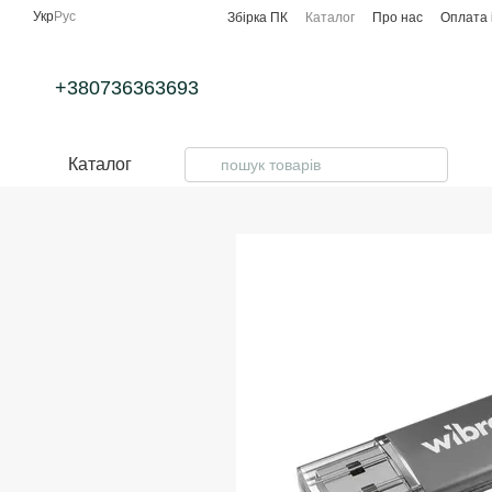
Перейти до основного контенту
Укр
Рус
Збірка ПК
Каталог
Про нас
Оплата 
+380736363693
Каталог