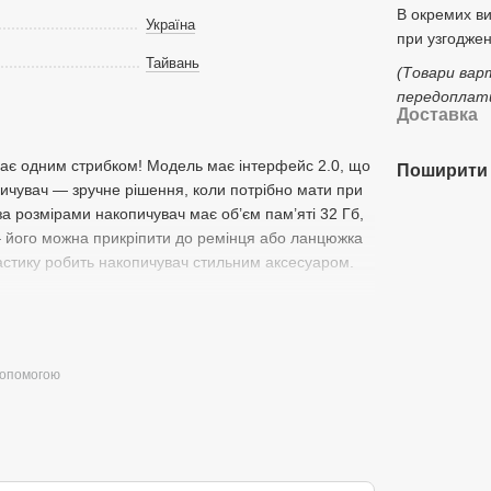
В окремих в
Україна
при узгоджен
Тайвань
(Товари вар
передоплати
Доставка
ає одним стрибком! Модель має інтерфейс 2.0, що
Поширити 
пичувач — зручне рішення, коли потрібно мати при
за розмірами накопичувач має об’єм пам’яті 32 Гб,
 його можна прикріпити до ремінця або ланцюжка
ластику робить накопичувач стильним аксесуаром.
допомогою