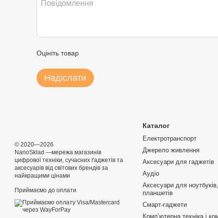
Оцініть товар
Надіслати
Каталог
Електротранспорт
© 2020—2026
Джерело живлення
NanoSklad —мережа магазинів
цифрової техніки, сучасних ґаджетів та
Аксесуари для гаджетів
аксесуарів від світових брендів за
Аудіо
найкращими цінами
Аксесуари для ноутбуків,
Приймаємо до оплати
планшетів
Смарт-гаджети
Компʼютерна техніка і ко