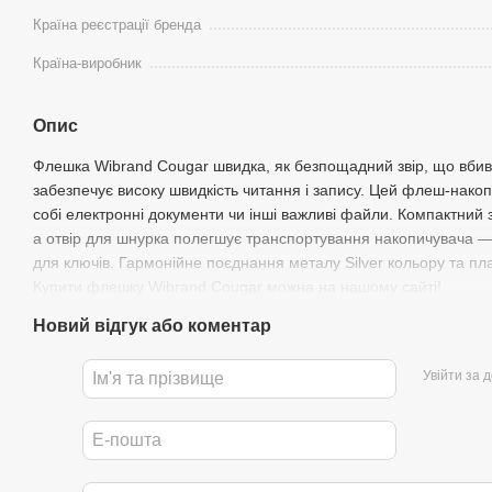
Країна реєстрації бренда
Країна-виробник
Опис
Флешка Wibrand Cougar швидка, як безпощадний звір, що вбив
забезпечує високу швидкість читання і запису. Цей флеш-нако
собі електронні документи чи інші важливі файли. Компактний 
а отвір для шнурка полегшує транспортування накопичувача —
для ключів. Гармонійне поєднання металу Silver кольору та п
Купити флешку Wibrand Cougar можна на нашому сайті!
Новий відгук або коментар
Увійти за 