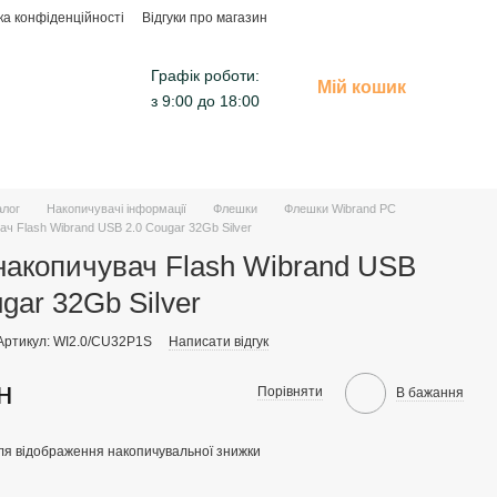
ка конфіденційності
Відгуки про магазин
Графік роботи:
Мій кошик
з 9:00 до 18:00
алог
Накопичувачі інформації
Флешки
Флешки Wibrand PC
ч Flash Wibrand USB 2.0 Cougar 32Gb Silver
акопичувач Flash Wibrand USB
gar 32Gb Silver
Артикул: WI2.0/CU32P1S
Написати відгук
н
Порівняти
В бажання
ля відображення накопичувальної знижки