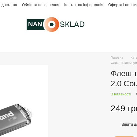
і доставка
Обмін та повернення
Контактна інформація
Оферта і політи
Головна
Кат
Флеш-накопичува
Флеш-н
2.0 Cou
В наявності
249 гр
Ввійти
д
%