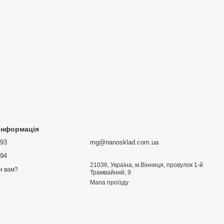
 інформація
693
mg@nanosklad.com.ua
894
21036, Україна, м.Вінниця, провулок 1-й
и вам?
Трамвайний, 9
Мапа проїзду