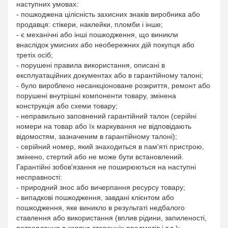
наступних умовах:
- пошкоджена цілісність захисних знаків виробника або
продавця: стікери, наклейки, пломби і інше;
- є механічні або інші пошкодження, що виникли
внаслідок умисних або необережних дій покупця або
третіх осіб;
- порушені правила використання, описані в
експлуатаційних документах або в гарантійному талоні;
- було вироблено несанкціоноване розкриття, ремонт або
порушені внутрішні компоненти товару, змінена
конструкція або схеми товару;
- неправильно заповнений гарантійний талон (серійні
номери на товар або їх маркування не відповідають
відомостям, зазначеним в гарантійному талоні);
- серійний номер, який знаходиться в пам'яті пристрою,
змінено, стертий або не може бути встановлений.
Гарантійні зобов'язання не поширюються на наступні
несправності:
- природний знос або вичерпання ресурсу товару;
- випадкові пошкодження, завдані клієнтом або
пошкодження, яке виникло в результаті недбалого
ставлення або використання (вплив рідини, запиленості,
потрапляння в корпус сторонніх предметів і т.д.);