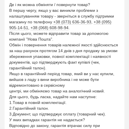
Де і як можна обміняти / повернути товар?
В першу чергу, якщо у вас виникли проблеми з
налаштуванням товару - зверніться в службу підтримки
магазину по телефону
+38 (073) 636-36-93
,
+38 (095)
905-14-51
,
+38 (068) 608-98-94
.
Після цього, можете відправити товар за допомогою
компанії "Нова Пошта".
Обмін і повернення товарів належної якості здійснюється
за наш рахунок протягом 14 днів з дня продажу за умови
збереження упаковки, повної комплектації і наявності
документів, що підтверджують факт купівлі (чек,
гарантійний талон).
Якщо в гарантійний період товар, який ви у нас купили,
вийшов з ладу з вини виробника і не може бути
відремонтовано в сервісному
центрі, ми обміняємо товар на аналогічний новий.
Для цього, будь ласка, надайте нам наступне:
1.Товар в повній комплектації.
2.Гарантійний талон.
3.Документ, що підтверджує оплату (товарний чек).
У яких випадках гарантія не надається?
Відповідно до закону, гарантія втрачає силу при