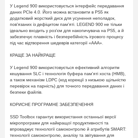
У Legend 900 використовується інтерфейс передавання
даних PCIe 4.0. Його можна встановити в PS5 як
додатковий жорсткий диск для усунення неполадок,
пов'язаних із дефіцитом пам'яті. LEGEND 900 не тільки
ідеально входить у роз'єм для накопичувача на PS5, а й
забезпечує плавність і безперебійність ігрового процесу
під час відтворення шедеврів категорії «ААА».
КРАЩЕ ЗА НАЙКРАЩЕ
У Legend 900 використовується ефективний алгоритм
кешування SLC і технологія буфера пам'яті хоста (HMB),
а також механізм LDPC (код корекції з низькою щільністю
перевірок на парність) для точного передавання даних і
безпеки файлів.
КОРИСНЕ ПРОГРАМНЕ ЗАБЕЗПЕЧЕННЯ
SSD Toolbox гарантує використання останньої версії
мікропрограми для найкращої продуктивності та
впроваджує технології самоконтролю й атрибутів SMART:
технології самоконтролю, аналізу та звітування для