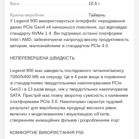
Вага
10.6 г
Країна-виробник
Тайвань
У Legend 900 використовується інтерфейс передавання
даних PCIe Gen4 x4 нинішнього покоління, що відповідає
стандарту NVMe 1.4. Він підтримує останні платформи
Intel і AMD, забезпечуючи напрочуд високу продуктивність
авторам, малознайомим зі стандартом PCIe 4.0.
НЕПЕРЕВЕРШЕНА ШВИДКІСТЬ
Legend 900 має швидкість послідовного читання/запису
7000/5400 МБ на секунду. Це в 4 рази вище в порівнянні
зі стандартними твердотільними накопичувачами PCIe
Gen3 і в 13 разів вище, ніж у твердотільних накопичувачів
SATA. Пристрій має повну зворотну сумісність з наявними
платформами PCIe 3.0. Накопичувач гарантує чудовий
результат для виробництва продукції високого рівня,
включно з моделюванням і візуалізацією об'єктів,
створенням анімаційних фільмів і розробленням ігор!
КОМФОРТНЕ ВИКОРИСТАННЯ PS5