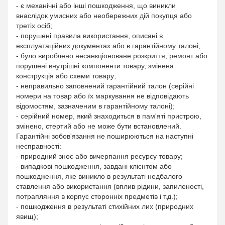
- є механічні або інші пошкодження, що виникли
внаслідок умисних або необережних дій покупця або
третіх осіб;
- порушені правила використання, описані в
експлуатаційних документах або в гарантійному талоні;
- було вироблено несанкціоноване розкриття, ремонт або
порушені внутрішні компоненти товару, змінена
конструкція або схеми товару;
- неправильно заповнений гарантійний талон (серійні
номери на товар або їх маркування не відповідають
відомостям, зазначеним в гарантійному талоні);
- серійний номер, який знаходиться в пам'яті пристрою,
змінено, стертий або не може бути встановлений.
Гарантійні зобов'язання не поширюються на наступні
несправності:
- природний знос або вичерпання ресурсу товару;
- випадкові пошкодження, завдані клієнтом або
пошкодження, яке виникло в результаті недбалого
ставлення або використання (вплив рідини, запиленості,
потрапляння в корпус сторонніх предметів і т.д.);
- пошкодження в результаті стихійних лих (природних
явищ);