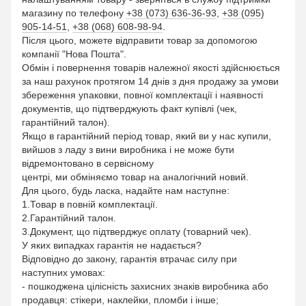
магазину по телефону
+38 (073) 636-36-93
,
+38 (095)
905-14-51
,
+38 (068) 608-98-94
.
Після цього, можете відправити товар за допомогою
компанії "Нова Пошта".
Обмін і повернення товарів належної якості здійснюється
за наш рахунок протягом 14 днів з дня продажу за умови
збереження упаковки, повної комплектації і наявності
документів, що підтверджують факт купівлі (чек,
гарантійний талон).
Якщо в гарантійний період товар, який ви у нас купили,
вийшов з ладу з вини виробника і не може бути
відремонтовано в сервісному
центрі, ми обміняємо товар на аналогічний новий.
Для цього, будь ласка, надайте нам наступне:
1.Товар в повній комплектації.
2.Гарантійний талон.
3.Документ, що підтверджує оплату (товарний чек).
У яких випадках гарантія не надається?
Відповідно до закону, гарантія втрачає силу при
наступних умовах:
- пошкоджена цілісність захисних знаків виробника або
продавця: стікери, наклейки, пломби і інше;