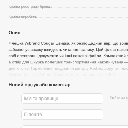
Країна реєстрації бренда
Країна-виробник
Опис
Флешка Wibrand Cougar швидка, як безпощадний звір, що вбив
забезпечує високу швидкість читання і запису. Цей флеш-нако
собі електронні документи чи інші важливі файли. Компактний 
а отвір для шнурка полегшує транспортування накопичувача —
для ключів. Гармонійне поєднання металу Red кольору та пла
Купити флешку Wibrand Cougar можна на нашому сайті!
Новий відгук або коментар
Увійти за 