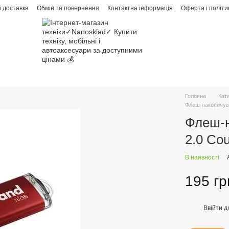
і доставка
Обмін та повернення
Контактна інформація
Оферта і політи
Головна
Кат
Флеш-накопичува
Флеш-н
2.0 Co
В наявності
195 гр
Ввійти
д
%