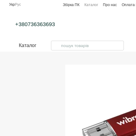
Перейти до основного контенту
Укр
Рус
Збірка ПК
Каталог
Про нас
Оплата 
+380736363693
Каталог