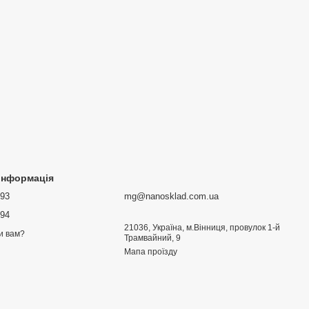
 інформація
693
mg@nanosklad.com.ua
894
21036, Україна, м.Вінниця, провулок 1-й
и вам?
Трамвайний, 9
Мапа проїзду