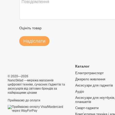
Оцініть товар
Надіслати
Каталог
Електротранспорт
© 2020—2026
Джерело живлення
NanoSklad —мережа магазинів
цифрової техніки, сучасних ґаджетів та
Аксесуари для гаджетів
аксесуарів від світових брендів за
Аудіо
найкращими цінами
Аксесуари для ноутбуків,
Приймаємо до оплати
планшетів
Смарт-гаджети
Компʼютерна техніка і ко