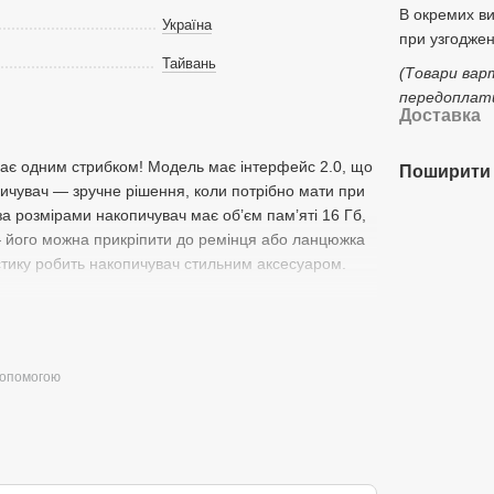
В окремих в
Україна
при узгоджен
Тайвань
(Товари вар
передоплати
Доставка
ає одним стрибком! Модель має інтерфейс 2.0, що
Поширити 
пичувач — зручне рішення, коли потрібно мати при
за розмірами накопичувач має об’єм пам’яті 16 Гб,
 його можна прикріпити до ремінця або ланцюжка
стику робить накопичувач стильним аксесуаром.
допомогою