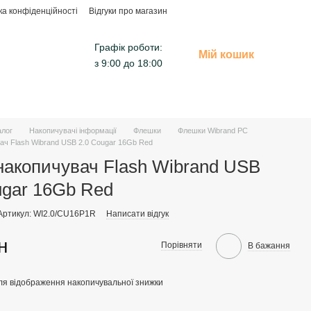
ка конфіденційності
Відгуки про магазин
Графік роботи:
Мій кошик
з 9:00 до 18:00
алог
Накопичувачі інформації
Флешки
Флешки Wibrand PC
ч Flash Wibrand USB 2.0 Cougar 16Gb Red
акопичувач Flash Wibrand USB
ugar 16Gb Red
Артикул: WI2.0/CU16P1R
Написати відгук
н
Порівняти
В бажання
ля відображення накопичувальної знижки