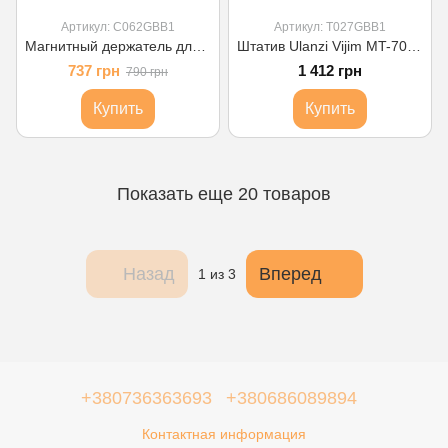
Артикул: C062GBB1
Артикул: T027GBB1
Магнитный держатель для камеры Ulanzi Vijim C029 Magnetic Head Hoder (C062GBB1 CO29)
Штатив Ulanzi Vijim MT-70 Tripod (T027GBB1 MT-70)
737 грн
1 412 грн
790 грн
Купить
Купить
Показать еще 20 товаров
Назад
Вперед
1
из 3
+380736363693
+380686089894
Контактная информация