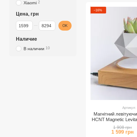
2
Xiaomi
−16%
Цена, грн
От Цена, грн
До Цена, грн
OK
Наличие
10
В наличии
Артикул:
Магнітний левітуюч
HCNT Magnetic Levit
Gr
1 908 грн
1 599 грн