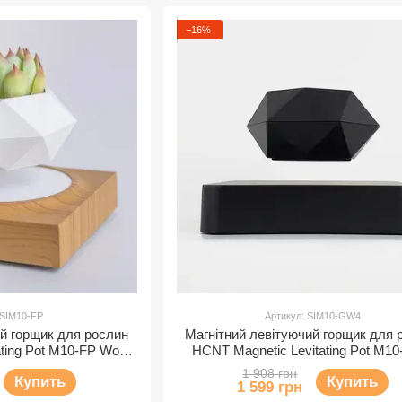
−16%
 SIM10-FP
Артикул: SIM10-GW4
ий горщик для рослин
Магнітний левітуючий горщик для 
ating Pot M10-FP Wood
HCNT Magnetic Levitating Pot M1
ain
Black
1 908 грн
Купить
Купить
1 599 грн