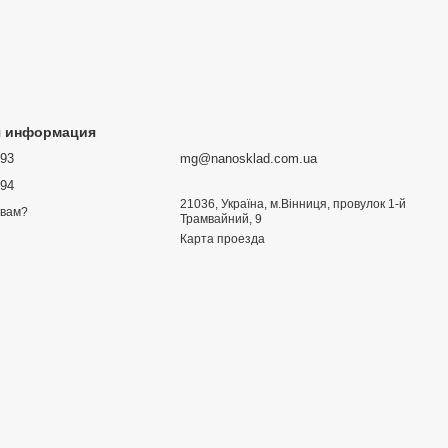
я информация
693
mg@nanosklad.com.ua
894
21036, Україна, м.Вінниця, провулок 1-й
 вам?
Трамвайний, 9
Карта проезда