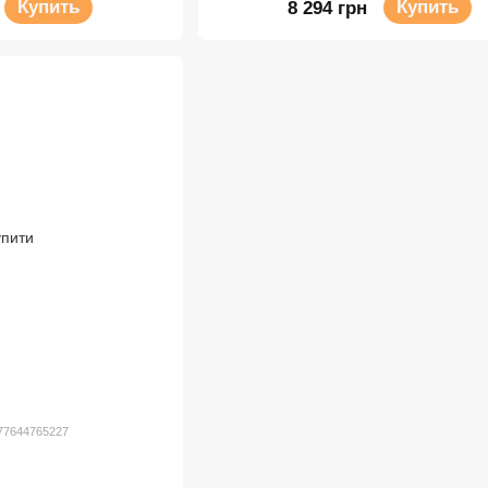
Купить
Купить
8 294 грн
977644765227