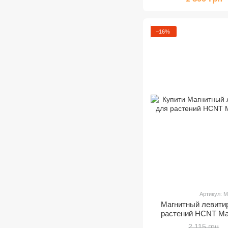
−16%
Артикул: 
Магнитный левити
растений HCNT Magn
2 115 грн