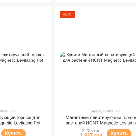
−16%
 SIM10-PZ1
Артикул: M005B-P
рующий горшок для
Магнитный левитирующий горшо
etic Levitating Pot
растений HCNT Magnetic Levitatin
2 285 грн
Купить
Купить
1 927 грн