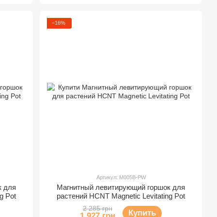
−16%
Артикул: M005B-PW
к для
Магнитный левитирующий горшок для
g Pot
растений HCNT Magnetic Levitating Pot
2 285 грн
Купить
1 927 грн