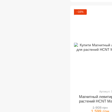
−16%
Артикул:
Магнитный левити
растений HCNT Magn
1 908 грн
1 599 грн