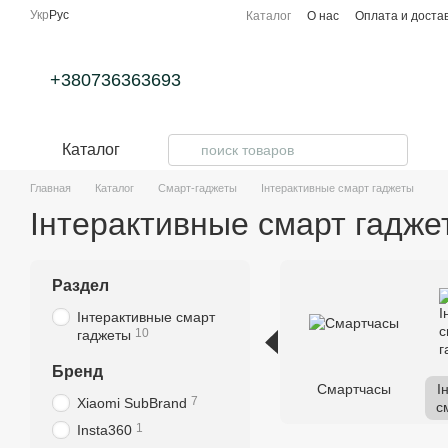
Перейти к основному контенту
Укр
Рус
Каталог
О нас
Оплата и доста
+380736363693
Каталог
Главная
Каталог
Смарт-гаджеты
Інтерактивные смарт гаджеты
Інтерактивные смарт гадже
Раздел
Інтерактивные смарт
10
гаджеты
Бренд
Смартчасы
І
7
Xiaomi SubBrand
с
1
Insta360