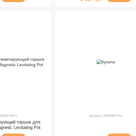
M005B-PW-T
Артикул: BHR08VYGL
рующий горшок для
etic Levitating Pot