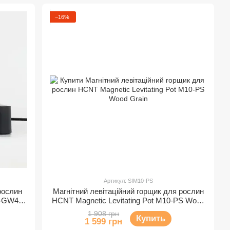
−16%
Артикул: SIM10-PS
рослин
Магнітний левітаційний горщик для рослин
0-GW4
HCNT Magnetic Levitating Pot M10-PS Wood
Grain
1 908 грн
Купить
1 599 грн