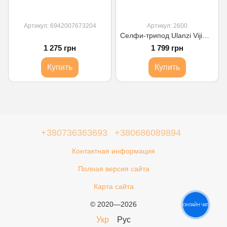
Артикул: 6942007673204
Артикул: 2600
Селфи-трипод Ulanzi Vijimi Falcam Tripod с Arca Quick Release (UV-2600 MT-47)
1 275 грн
1 799 грн
Купить
Купить
+380736363693
+380686089894
Контактная информация
Полная версия сайта
Карта сайта
© 2020—2026
ОНЛАЙН ЧАТ
Укр
Рус