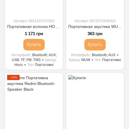
Артикул: 6931474727602
Артикул: 6972573336302
Портативная колонка HOCO BS37 Dancer outdoor wireless speaker Black
Портативная акустика WUW-R190 black
1 171 грн
363 грн
Купить
Купить
Интерфейс
Bluetooth; AUX;
Интерфейс
Bluetooth; AUX
USB; TF; FM; TWS
Бренд
Бренд
WUW
Тип
Портативні
Hoco
Тип
Портативні
−18%