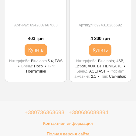
Артикул: 6942007667883
Артикул: 6974316286592
403 грн
4 200 грн
Купить
Купить
Интерфейс
Bluetooth 5.4; TWS
Интерфейс
Bluetooth; USB,
Бренд
Hoco
Тип
Optical, AUX, BT, HDMI, ARC
Портативні
Бренд
ACEFAST
Формат
акустики
2.1
Тип
Саундбар
+380736363693
+380686089894
Контактная информация
Полная версия сайта