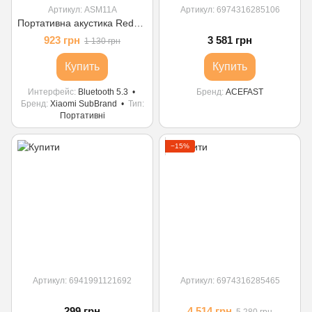
Артикул: ASM11A
Артикул: 6974316285106
Портативна акустика Redmi Bluetooth Speaker Black
923 грн
3 581 грн
1 130 грн
Купить
Купить
Интерфейс
Bluetooth 5.3
Бренд
ACEFAST
Бренд
Xiaomi SubBrand
Тип
Портативні
−15%
Артикул: 6941991121692
Артикул: 6974316285465
299 грн
4 514 грн