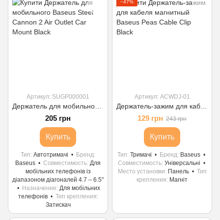
−47%
Артикул: SUGP000001
Артикул: ACWDJ-01
Держатель для мобильного Baseus Steel Cannon 2 Air Outlet Car Mount Black
Держатель-зажим для кабеля магнитный Baseus Peas Cable Clip Black
205 грн
129 грн
243 грн
Купить
Купить
Тип
Автотримачі
Бренд
Тип
Тримачі
Бренд
Baseus
Baseus
Совместимость
Для
Совместимость
Універсальні
мобільних телефонів із
Место установки
Панель
Тип
діапазоном діагоналей 4.7 – 6.5"
крепления
Магніт
Назначение
Для мобільних
телефонів
Тип крепления
Затискач