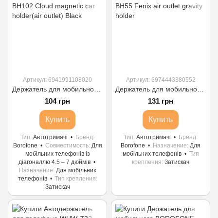
Артикул: 6941991108020
Артикул: 6974443380552
Держатель для мобильного BOROFONE BH102 Cloud magnetic car holder(air outlet) Black
Держатель для мобильного BOROFONE BH55 Fenix air outlet gravity holder
104 грн
131 грн
Купить
Купить
Тип
Автотримачі
Бренд
Тип
Автотримачі
Бренд
Borofone
Совместимость
Для
Borofone
Назначение
Для
мобільних телефонів із
мобільних телефонів
Тип
діагоналлю 4.5 – 7 дюймів
крепления
Затискач
Назначение
Для мобільних
телефонів
Тип крепления
Затискач