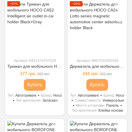
−37%
−26%
Артикул: 6931474707529
Артикул: 6957531065593
Тримач для мобільного HOCO CA52 Intelligent air outlet in-car holder Black+Gray
Держатель для мобильного HOCO CA24 Lotto series magnetic automotive center adsorbed holder Black
177 грн
244 грн
282 грн
331 грн
Купить
Купить
Тип
Автотримачі
Бренд
Hoco
Тип
Автотримачі
Бренд
Hoco
Тип крепления
Затискач
Совместимость
Універсальні
Место установки
Панель
Тип крепления
Клейка основа