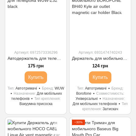
Артикул: 6972573336296
Артикул: 6931474740243
Автодержатель для телефона WUW-Z32 black
Держатель для мобильного BOROFONE BH40 Kyle air outlet magnetic car holder Black
175 грн
124 грн
Купить
Купить
Тип
Автотримачі
Бренд
WUW
Тип
Автотримачі
Бренд
Назначение
Для мобільних
Borofone
Совместимость
телефонів
Тип крепления
Універсальні
Назначение
Вакуумна присоска
Для мобільних телефонів
Тип
крепления
Затискач
−30%