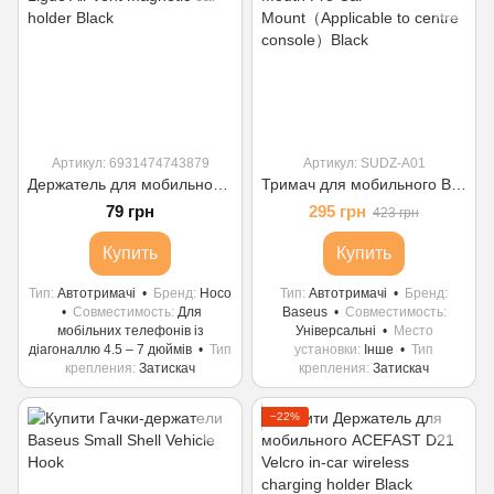
Артикул: 6931474743879
Артикул: SUDZ-A01
Держатель для мобильного HOCO CA81 Ligue Air vent magnetic car holder Black
Тримач для мобильного Baseus Big Mouth Pro Car Mount（Applicable to centre console）Black
79 грн
295 грн
423 грн
Купить
Купить
Тип
Автотримачі
Бренд
Hoco
Тип
Автотримачі
Бренд
Совместимость
Для
Baseus
Совместимость
мобільних телефонів із
Універсальні
Место
діагоналлю 4.5 – 7 дюймів
Тип
установки
Інше
Тип
крепления
Затискач
крепления
Затискач
−22%