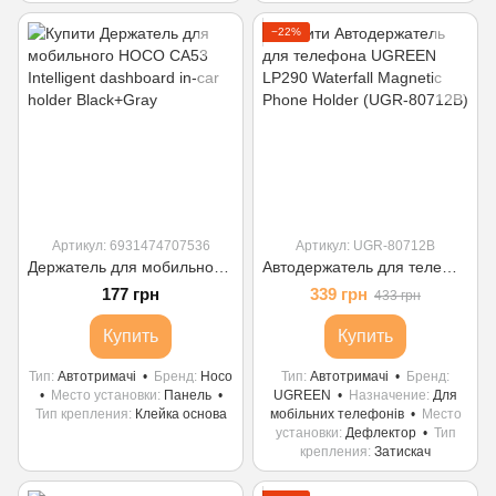
−22%
Артикул: 6931474707536
Артикул: UGR-80712B
Держатель для мобильного HOCO CA53 Intelligent dashboard in-car holder Black+Gray
Автодержатель для телефона UGREEN LP290 Waterfall Magnetic Phone Holder (UGR-80712B)
177 грн
339 грн
433 грн
Купить
Купить
Тип
Автотримачі
Бренд
Hoco
Тип
Автотримачі
Бренд
Место установки
Панель
UGREEN
Назначение
Для
Тип крепления
Клейка основа
мобільних телефонів
Место
установки
Дефлектор
Тип
крепления
Затискач