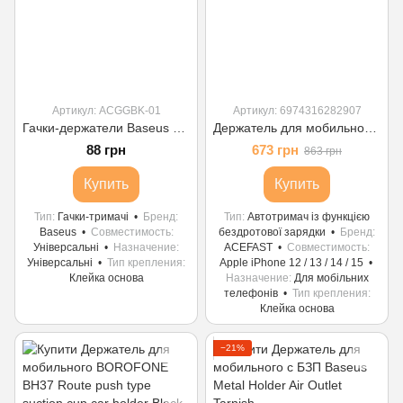
Артикул: ACGGBK-01
Артикул: 6974316282907
Гачки-держатели Baseus Small Shell Vehicle Hook
Держатель для мобильного ACEFAST D21 Velcro in-car wireless charging holder Black
88 грн
673 грн
863 грн
Купить
Купить
Тип
Гачки-тримачі
Бренд
Тип
Автотримач із функцією
Baseus
Совместимость
бездротової зарядки
Бренд
Універсальні
Назначение
ACEFAST
Совместимость
Універсальні
Тип крепления
Apple iPhone 12 / 13 / 14 / 15
Клейка основа
Назначение
Для мобільних
телефонів
Тип крепления
Клейка основа
−21%