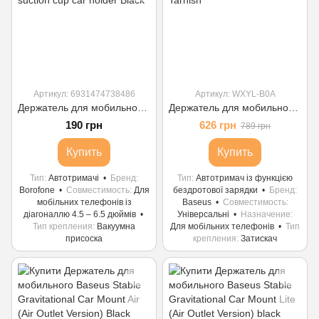
Артикул: 6931474738486
Артикул: WXYL-B0A
Держатель для мобильного BOROFONE BH37 Route push type suction cup car holder Black
Держатель для мобильного с БЗП Baseus Metal Holder Air Outlet Tarnish
190 грн
626 грн
789 грн
Купить
Купить
Тип
Автотримачі
Бренд
Тип
Автотримач із функцією
Borofone
Совместимость
Для
бездротової зарядки
Бренд
мобільних телефонів із
Baseus
Совместимость
діагоналлю 4.5 – 6.5 дюймів
Універсальні
Назначение
Тип крепления
Вакуумна
Для мобільних телефонів
Тип
присоска
крепления
Затискач