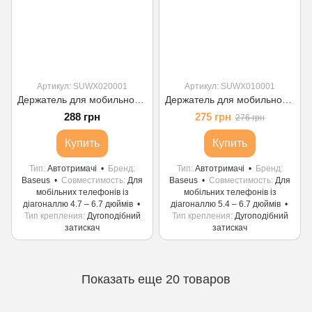
Артикул: SUWX020001
Артикул: SUWX010001
Держатель для мобильного Baseus Stable Gravitational Car Mount Air (Air Outlet Version) Black
Держатель для мобильного Baseus Stable Gravitational Car Mount Lite (Air Outlet Version) black
288 грн
275 грн
276 грн
Купить
Купить
Тип
Автотримачі
Бренд
Тип
Автотримачі
Бренд
Baseus
Совместимость
Для
Baseus
Совместимость
Для
мобільних телефонів із
мобільних телефонів із
діагоналлю 4.7 – 6.7 дюймів
діагоналлю 5.4 – 6.7 дюймів
Тип крепления
Дугоподібний
Тип крепления
Дугоподібний
затискач
затискач
Показать еще 20 товаров