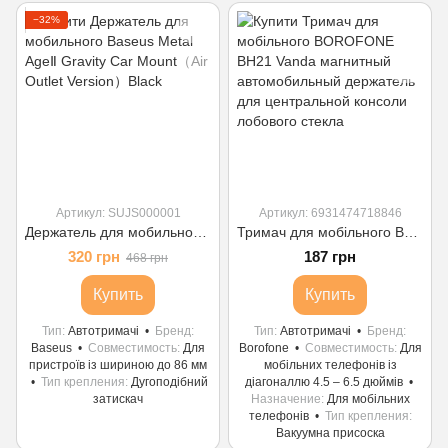
−32%
Артикул: SUJS000001
Артикул: 6931474718846
Держатель для мобильного Baseus Metal AgeⅡ Gravity Car Mount（Air Outlet Version）Black
Тримач для мобільного BOROFONE BH21 Vanda магнитный автомобильный держатель для центральной консоли лобового стекла
320 грн
187 грн
468 грн
Купить
Купить
Тип
Автотримачі
Бренд
Тип
Автотримачі
Бренд
Baseus
Совместимость
Для
Borofone
Совместимость
Для
пристроїв із шириною до 86 мм
мобільних телефонів із
Тип крепления
Дугоподібний
діагоналлю 4.5 – 6.5 дюймів
затискач
Назначение
Для мобільних
телефонів
Тип крепления
Вакуумна присоска