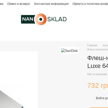
вка
Обмен и возврат
Контактная информация
Оферта и политика конф
Главная
Кат
Флеш-накопитель
Флеш-н
Luxe 6
Нет в наличии
732 гр
Войти
дл
%