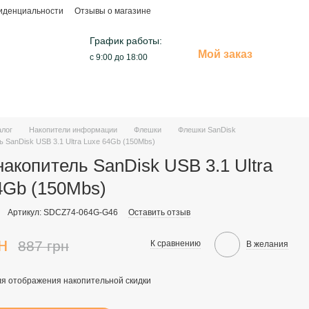
иденциальности
Отзывы о магазине
График работы:
Мой заказ
с 9:00 до 18:00
алог
Накопители информации
Флешки
Флешки SanDisk
 SanDisk USB 3.1 Ultra Luxe 64Gb (150Mbs)
акопитель SanDisk USB 3.1 Ultra
4Gb (150Mbs)
Артикул: SDCZ74-064G-G46
Оставить отзыв
н
887 грн
К сравнению
В желания
я отображения накопительной скидки