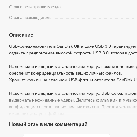
Страна регистрации бренда
Страна-производитель
Описание
USB-флеш-накопитель SanDisk Ultra Luxe USB 3.0 гарантируе
отдайте предпочтение высокой скорости USB 3.0, которая дости
Надежный и изящный металлический корпус накопителя выде
обеспечит конфиденциальность ваших личных файлов.
Храните файлы на стильном USB-флэш-накопители SanDisk Ultr
Надежный и изящный металлический корпус USB-флеш-накопит
выдержать неожиданные удары. Делитесь фильмами и музыко
конфиденциальность ваших личных файлов. Простая установка
имеющих доступ к файлам.
Новый отзыв или комментарий