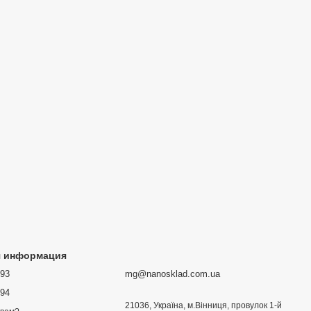
я информация
693
mg@nanosklad.com.ua
894
21036, Україна, м.Вінниця, провулок 1-й