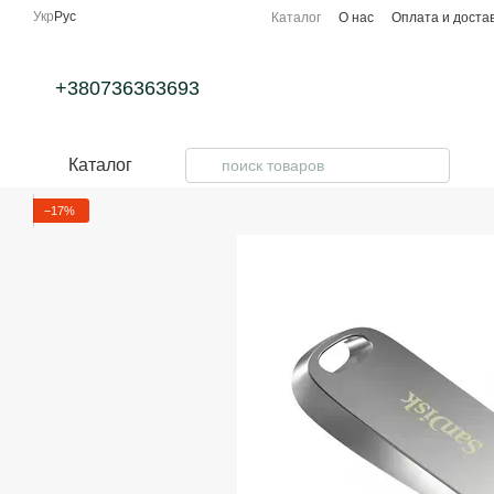
Перейти к основному контенту
Укр
Рус
Каталог
О нас
Оплата и доста
+380736363693
Каталог
−17%