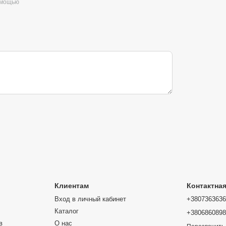
омощью
Клиентам
Контактна
Вход в личный кабинет
+380736363
Каталог
+380686089
в
О нас