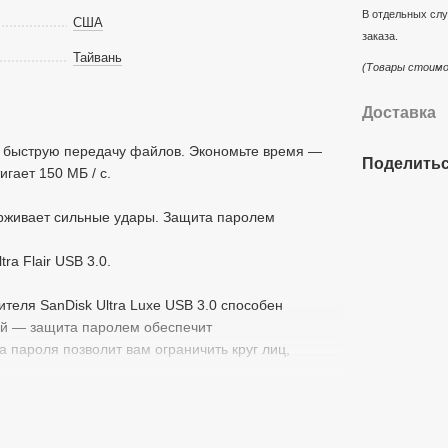
В отдельных слу
США
заказа.
Тайвань
(Товары стоимо
Доставка
т быструю передачу файлов. Экономьте время —
Поделитьс
гает 150 МБ / с.
рживает сильные удары. Защита паролем
a Flair USB 3.0.
еля SanDisk Ultra Luxe USB 3.0 способен
й — защита паролем обеспечит
 пароля позволит вам ограничить круг лиц,