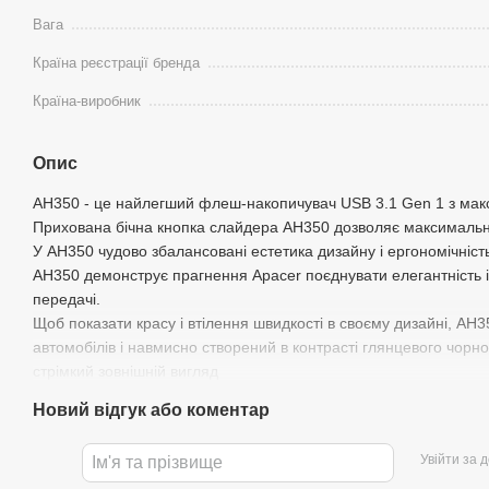
Вага
Країна реєстрації бренда
Країна-виробник
Опис
AH350 - це найлегший флеш-накопичувач USB 3.1 Gen 1 з мак
Прихована бічна кнопка слайдера AH350 дозволяє максималь
У AH350 чудово збалансовані естетика дизайну і ергономічніст
AH350 демонструє прагнення Apacer поєднувати елегантність і 
передачі.
Щоб показати красу і втілення швидкості в своєму дизайні, AH
автомобілів і навмисно створений в контрасті глянцевого чорно
стрімкий зовнішній вигляд
Новий відгук або коментар
Увійти за 