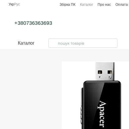
Перейти до основного контенту
Укр
Рус
Збірка ПК
Каталог
Про нас
Оплата 
+380736363693
Каталог