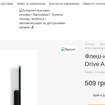
і доставка
Обмін та повернення
Контактна інформація
Оферта і політи
Головна
Кат
Флеш-накопичува
Флеш-н
Drive 
Немає в наявн
509 гр
Ввійти
д
%