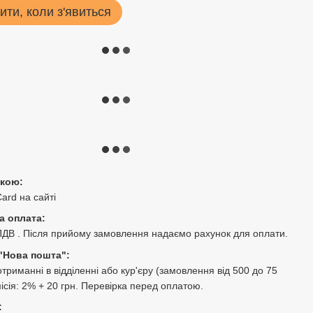
ити, коли з'явиться
ткою:
Card на сайті
а оплата:
ПДВ . Після прийому замовлення надаємо рахунок для оплати.
"Нова пошта":
триманні в відділенні або кур'єру (замовлення від 500 до 75
місія: 2% + 20 грн. Перевірка перед оплатою.
: