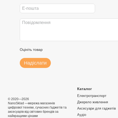
Оцініть товар
Надіслати
Каталог
Електротранспорт
© 2020—2026
Джерело живлення
NanoSklad —мережа магазинів
цифрової техніки, сучасних ґаджетів та
Аксесуари для гаджетів
аксесуарів від світових брендів за
Аудіо
найкращими цінами