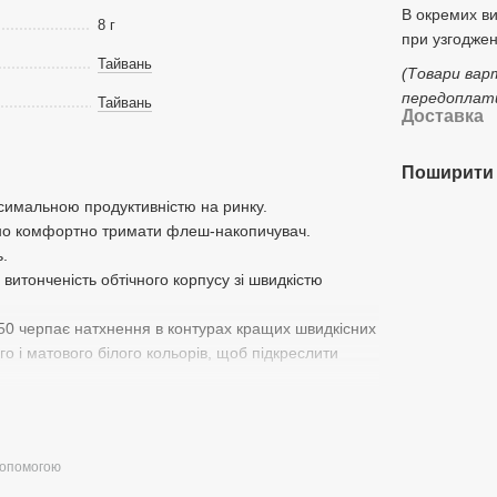
В окремих в
8 г
при узгоджен
Тайвань
(Товари вар
передоплати
Тайвань
Доставка
Поширити 
симальною продуктивністю на ринку.
но комфортно тримати флеш-накопичувач.
ь.
витонченість обтічного корпусу зі швидкістю
350 черпає натхнення в контурах кращих швидкісних
го і матового білого кольорів, щоб підкреслити
допомогою