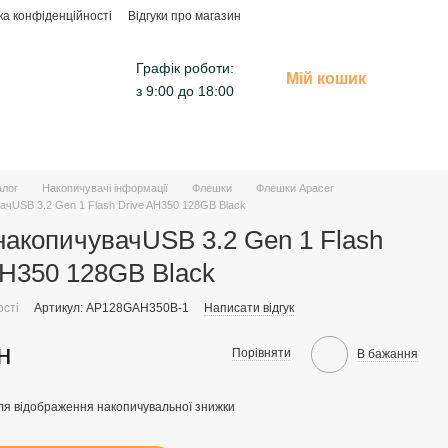
ка конфіденційності
Відгуки про магазин
Графік роботи:
Мій кошик
з 9:00 до 18:00
алог
Накопичувачі інформації
Флешки
Флешки Apacer
чUSB 3.2 Gen 1 Flash Drive AH350 128GB Black
акопичувачUSB 3.2 Gen 1 Flash
AH350 128GB Black
ості
Артикул: AP128GAH350B-1
Написати відгук
н
Порівняти
В бажання
ля відображення накопичувальної знижки