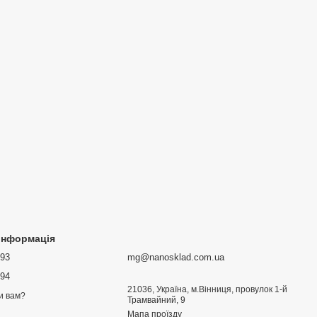
 інформація
693
mg@nanosklad.com.ua
894
21036, Україна, м.Вінниця, провулок 1-й
и вам?
Трамвайний, 9
Мапа проїзду