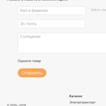
ИОНИЗАЦИЯ ВОЗДУХА
Войти с п
Во время сушки прибор высвобождает 3 миллиона отрицатель
не спутывается. После сушки шерсть питомца будет пушистой,
УДОБНОЕ УПРАВЛЕНИЕ
Прибор имеет 4 режима работы и 6 уровней скорости вентилят
быстро с помощью сенсорной панели.
КОНТРОЛЬ С ПОМОЩЬЮ СМАРТФОНА
Оцените товар
Контролируйте процесс сушки питомца с помощью фирменног
Отправить
присылать своевременные уведомления о сушке и поможет сл
ДЕЗЕНФЕКЦИЯ ОЗОНОМ
Каталог
В PETKIT AIRSALON Max PRO Smart Pet Dryer есть функция оз
бактерий всего за 15 минут работы.
Электротранспорт
© 2020—2026