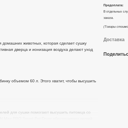
Предоплата:
В отдельных слу
заказа.
(Товары стоимо
Доставка
я домашних животных, которая сделает сушку
ктивная дверца и ионизация воздуха делают уход
Поделитьс
инку объемом 60 л. Этого хватит, чтобы высушить
нелей для сушки помогают высушить питомца со
N Max PRO Smart Pet Dryer обеспечивает легкий