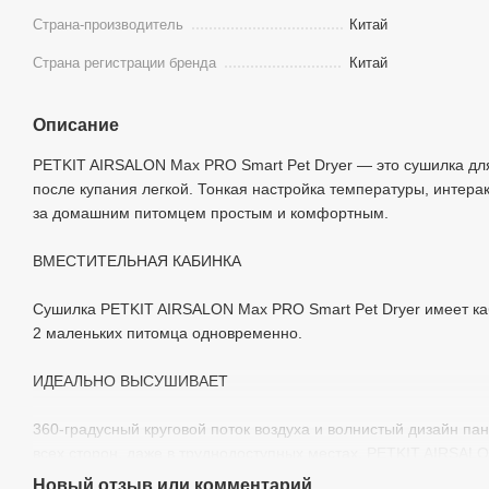
Страна-производитель
Китай
Страна регистрации бренда
Китай
Описание
PETKIT AIRSALON Max PRO Smart Pet Dryer — это сушилка дл
после купания легкой. Тонкая настройка температуры, интера
за домашним питомцем простым и комфортным.
ВМЕСТИТЕЛЬНАЯ КАБИНКА
Сушилка PETKIT AIRSALON Max PRO Smart Pet Dryer имеет каб
2 маленьких питомца одновременно.
ИДЕАЛЬНО ВЫСУШИВАЕТ
360-градусный круговой поток воздуха и волнистый дизайн па
всех сторон, даже в труднодоступных местах. PETKIT AIRSALO
ветерок, поэтому животное чувствует себя расслабленным.
Новый отзыв или комментарий