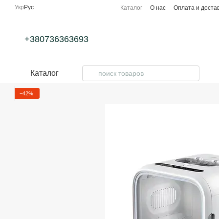
Перейти к основному контенту
Укр
Рус
Каталог
О нас
Оплата и доста
+380736363693
Каталог
−42%