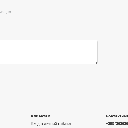
омощью
ных ионов, благодаря чему мех вашего любимца
 гладкой и блестящей.
ора. Настроить работу устройства можно очень
о приложения PETKIT. Приложение будет
едить за таймером в режиме реального времени.
Клиентам
Контактна
оновой дезинфекции. Она удаляет 99,99 %
Вход в личный кабинет
+380736363