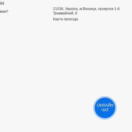
894
21036, Україна, м.Вінниця, провулок 1-й
 вам?
Трамвайний, 9
Карта проезда
ОНЛАЙН
ЧАТ