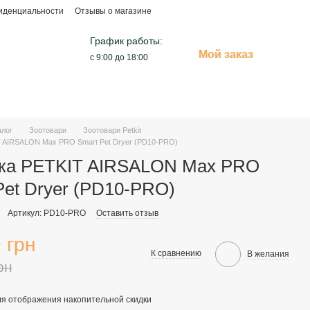
иденциальности
Отзывы о магазине
График работы:
Мой заказ
с 9:00 до 18:00
алог
Зоотовари
Зоотовари Petkit
 AIRSALON Max PRO Smart Pet Dryer (PD10-PRO)
ка PETKIT AIRSALON Max PRO
Pet Dryer (PD10-PRO)
Артикул: PD10-PRO
Оставить отзыв
 грн
К сравнению
В желания
рн
я отображения накопительной скидки