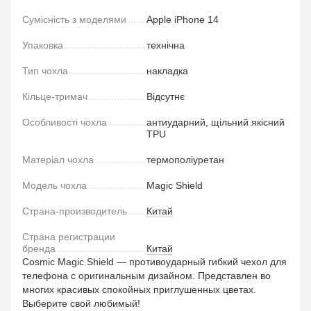
Сумісність з моделями
Apple iPhone 14
Упаковка
технічна
Тип чохла
накладка
Кільце-тримач
Відсутнє
Особливості чохла
антиударний, щільний якісний
TPU
Матеріал чохла
термополіуретан
Модель чохла
Magic Shield
Страна-производитель
Китай
Страна регистрации
бренда
Китай
Cosmic Magic Shield — противоударный гибкий чехол для
телефона с оригинальным дизайном. Представлен во
многих красивых спокойных приглушенных цветах.
Выберите свой любимый!