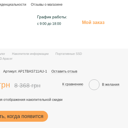
иденциальности
Отзывы о магазине
График работы:
Мой заказ
с 9:00 до 18:00
алог
Накопители информации
Портативные SSD
D Apacer
Артикул: AP1TBAS711AU-1
Оставить отзыв
грн
8 368 грн
К сравнению
В желания
я отображения накопительной скидки
ь, когда появится