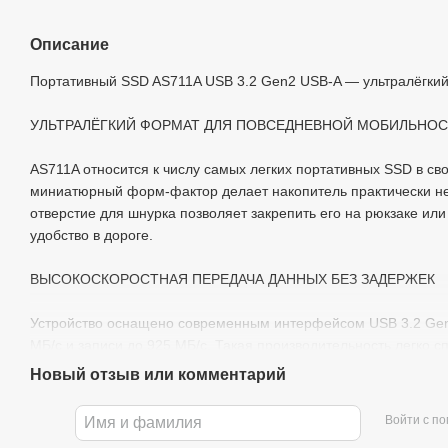
Описание
Портативный SSD AS711A USB 3.2 Gen2 USB-A — ультралёгкий
УЛЬТРАЛЁГКИЙ ФОРМАТ ДЛЯ ПОВСЕДНЕВНОЙ МОБИЛЬНО
AS711A относится к числу самых легких портативных SSD в свое
миниатюрный форм-фактор делает накопитель практически не
отверстие для шнурка позволяет закрепить его на рюкзаке ил
удобство в дороге.
ВЫСОКОСКОРОСТНАЯ ПЕРЕДАЧА ДАННЫХ БЕЗ ЗАДЕРЖЕК
Устройство оснащено современным интерфейсом USB 3.2 Gen2
МБ/с и записи до 925 МБ/с. Такая производительность легко 
видео в высоком качестве или рабочих проектов, делая ежед
Новый отзыв или комментарий
комфортнее.
Войти с п
ПРОЧНОСТЬ, ПОДТВЕРЖДЁННАЯ ВОЕННЫМ СТАНДАРТОМ