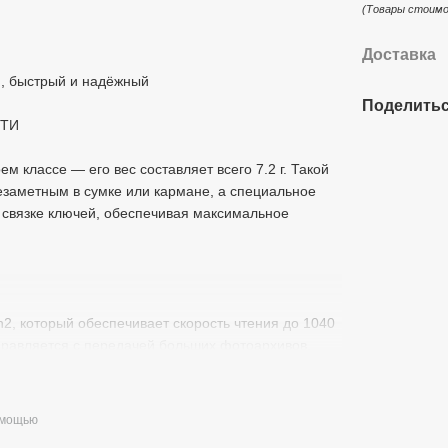
(Товары стоимо
Доставка
, быстрый и надёжный
Поделитьс
СТИ
м классе — его вес составляет всего 7.2 г. Такой
заметным в сумке или кармане, а специальное
и связке ключей, обеспечивая максимальное
, который обеспечивает скорость чтения до 1040
справляется с передачей больших фотоархивов,
невные операции значительно быстрее и
омощью