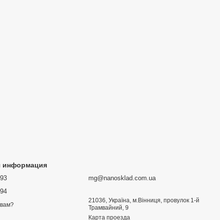
я информация
693
mg@nanosklad.com.ua
894
21036, Україна, м.Вінниця, провулок 1-й
 вам?
Трамвайний, 9
Карта проезда