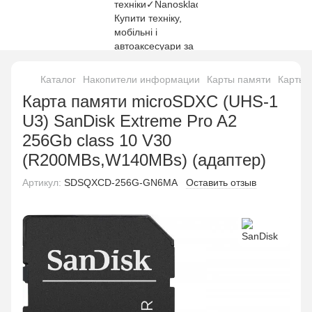
Каталог
Накопители информации
Карты памяти
Карты 
Карта памяти microSDXC (UHS-1
U3) SanDisk Extreme Pro A2
256Gb class 10 V30
(R200MBs,W140MBs) (адаптер)
Артикул:
SDSQXCD-256G-GN6MA
Оставить отзыв