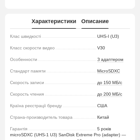
Характеристики
Описание
Клас швидкості
UHS-I (U3)
Класс скорости видео
V30
Особенности
З адаптером
Стандарт памяти
MicroSDXC
Скорость записи
до 150 МБ/с
Скорость чтения
до 200 МБ/с
Країна реєстрації бренду
США
Страна-производитель товара
Китай
Гарантія
5 років
microSDXC (UHS-1 U3) SanDisk Extreme Pro (adapter) —