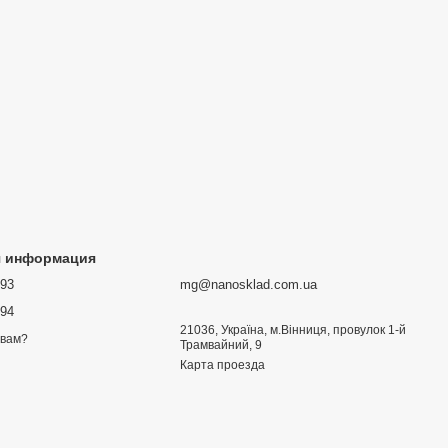
я информация
693
mg@nanosklad.com.ua
894
21036, Україна, м.Вінниця, провулок 1-й
 вам?
Трамвайний, 9
Карта проезда