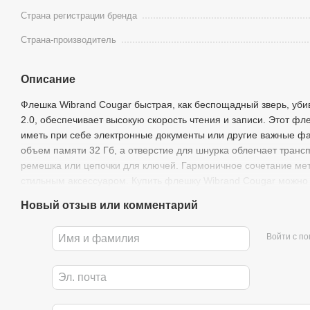
Страна регистрации бренда
Страна-производитель
Описание
Флешка Wibrand Cougar быстрая, как беспощадный зверь, у
2.0, обеспечивает высокую скорость чтения и записи. Этот фл
иметь при себе электронные документы или другие важные ф
объем памяти 32 Гб, а отверстие для шнурка облегчает трансп
ремешка или цепочки для ключей. Гармоничное сочетание мет
стильным аксессуаром. Купить флешку Wibrand Cougar можно
Новый отзыв или комментарий
Войти с п