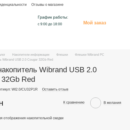
иденциальности
Отзывы о магазине
График работы:
Мой заказ
с 9:00 до 18:00
алог
Накопители информации
Флешки
Флешки Wibrand PC
ь Wibrand USB 2.0 Cougar 32Gb Red
акопитель Wibrand USB 2.0
 32Gb Red
ртикул: WI2.0/CU32P1R
Оставить отзыв
н
К сравнению
В желания
я отображения накопительной скидки