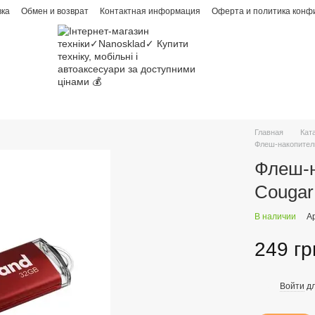
вка
Обмен и возврат
Контактная информация
Оферта и политика конф
Главная
Кат
Флеш-накопител
Флеш-н
Cougar
В наличии
А
249 гр
Войти
дл
%