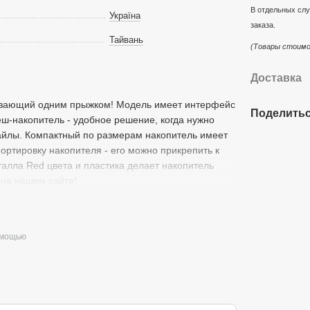
В отдельных слу
Україна
заказа.
Тайвань
(Товары стоимо
Доставка
бивающий одним прыжком! Модель имеет интерфейс
Поделитьс
еш-накопитель - удобное решение, когда нужно
айлы. Компактный по размерам накопитель имеет
ортировку накопителя - его можно прикрепить к
алла Red цвета и пластика делает накопитель
 на нашем сайте!
омощью