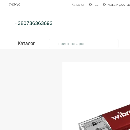
Перейти к основному контенту
Укр
Рус
Каталог
О нас
Оплата и доста
+380736363693
Каталог