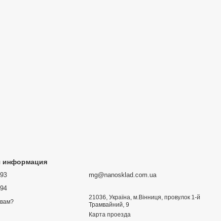
я информация
693
mg@nanosklad.com.ua
894
21036, Україна, м.Вінниця, провулок 1-й
 вам?
Трамвайний, 9
Карта проезда