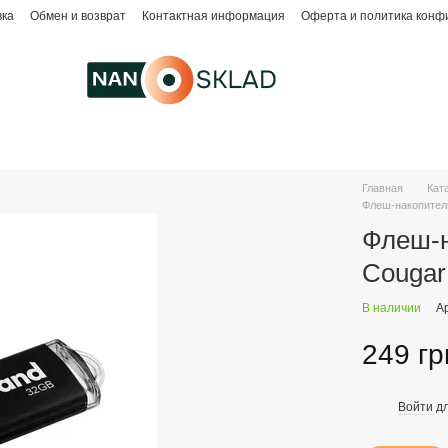
вка
Обмен и возврат
Контактная информация
Оферта и политика конф
Главная
Кат
Флеш-накопитель
Флеш-н
Cougar
В наличии
А
249 гр
Войти
дл
%