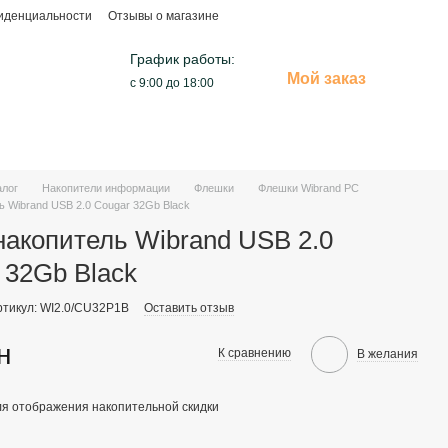
иденциальности
Отзывы о магазине
График работы:
Мой заказ
с 9:00 до 18:00
алог
Накопители информации
Флешки
Флешки Wibrand PC
 Wibrand USB 2.0 Cougar 32Gb Black
акопитель Wibrand USB 2.0
 32Gb Black
ртикул: WI2.0/CU32P1B
Оставить отзыв
н
К сравнению
В желания
я отображения накопительной скидки