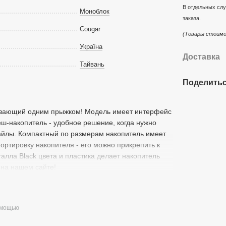
В отдельных слу
Моноблок
заказа.
Cougar
(Товары стоимо
Україна
Доставка
Тайвань
Поделитьс
бивающий одним прыжком! Модель имеет интерфейс
еш-накопитель - удобное решение, когда нужно
айлы. Компактный по размерам накопитель имеет
ортировку накопителя - его можно прикрепить к
лла Black цвета и пластика делает накопитель
 на нашем сайте!
омощью