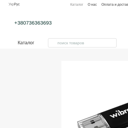
Перейти к основному контенту
Укр
Рус
Каталог
О нас
Оплата и доста
+380736363693
Каталог