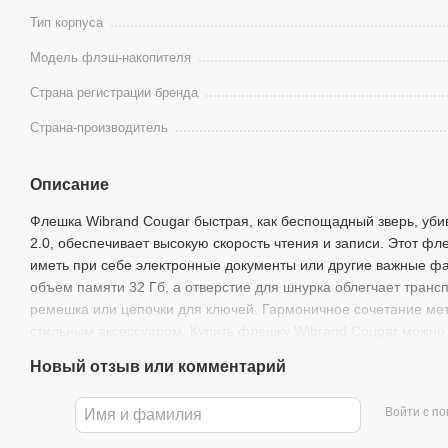
Тип корпуса
Модель флэш-накопителя
Страна регистрации бренда
Страна-производитель
Описание
Флешка Wibrand Cougar быстрая, как беспощадный зверь, у
2.0, обеспечивает высокую скорость чтения и записи. Этот фл
иметь при себе электронные документы или другие важные ф
объем памяти 32 Гб, а отверстие для шнурка облегчает трансп
ремешка или цепочки для ключей. Гармоничное сочетание мета
стильным аксессуаром. Купить флешку Wibrand Cougar можно
Новый отзыв или комментарий
Войти с п