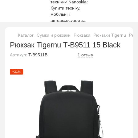
Каталог
Сумки и рюкзаки
Рюкзаки
Рюкзаки Tigernu
Рюкз
Рюкзак Tigernu T-B9511 15 Black
Артикул:
T-B9511B
1 отзыв
−21%