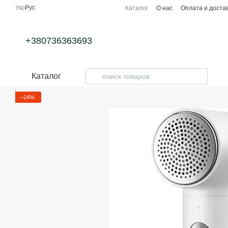
Перейти к основному контенту
Укр
Рус
Каталог
О нас
Оплата и доста
+380736363693
Каталог
−24%