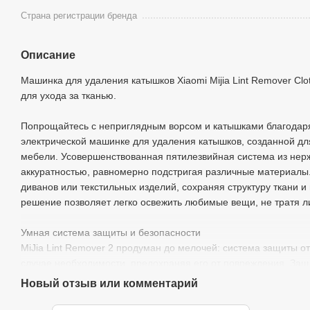
Страна регистрации бренда
Описание
Машинка для удаления катышков Xiaomi Mijia Lint Remover Cl
для ухода за тканью.
Попрощайтесь с неприглядным ворсом и катышками благодаря 
электрической машинке для удаления катышков, созданной дл
мебели. Усовершенствованная пятилезвийная система из нер
аккуратностью, равномерно подстригая различные материалы.
диванов или текстильных изделий, сохраняя структуру ткани 
решение позволяет легко освежить любимые вещи, не тратя л
Умная система защиты и безопасности
MiJia Lint Remover 2 продуман до мелочей: система защиты от
случае необходимости, предохраняя его от повреждения. Защ
попадание нитей и ткани к лезвиям, гарантируя безопасную 
Новый отзыв или комментарий
благодаря надежному замку, который автоматически отключае
становится спокойным и безопасным. Эти решения обеспечива