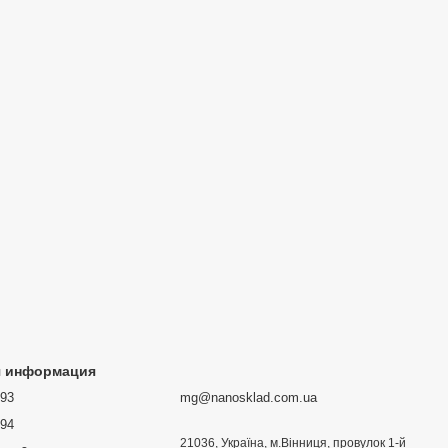
я информация
693
mg@nanosklad.com.ua
894
21036, Україна, м.Вінниця, провулок 1-й