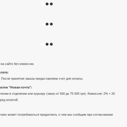
 на сайте без комиссии.
лата:
 После принятия заказа предоставляем счет для оплаты.
атеж "Новая почта":
ении в отделении или курьеру (заказ от 500 до 75 000 грн). Комиссия: 2% + 20
еред оплатой.
чаях может потребоваться предоплата, о чем мы сообщим при согласовании