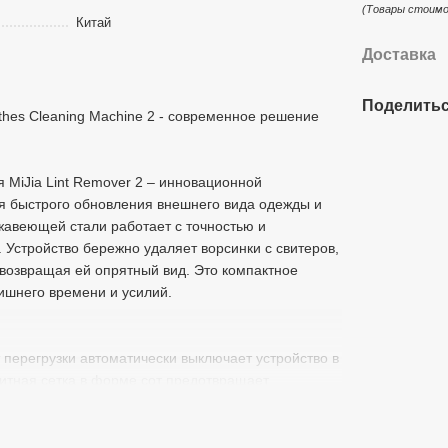
(Товары стоимо
Китай
Доставка
Поделитьс
othes Cleaning Machine 2 - современное решение
MiJia Lint Remover 2 – инновационной
я быстрого обновления внешнего вида одежды и
жавеющей стали работает с точностью и
 Устройство бережно удаляет ворсинки с свитеров,
и возвращая ей опрятный вид. Это компактное
ишнего времени и усилий.
 перегрузки автоматически выключает устройство в
итная сетка в форме сот предотвращает
работу даже с деликатными материалами. А
т прибор после снятия крышки, пользование
ют стабильную работу и долговечность устройства