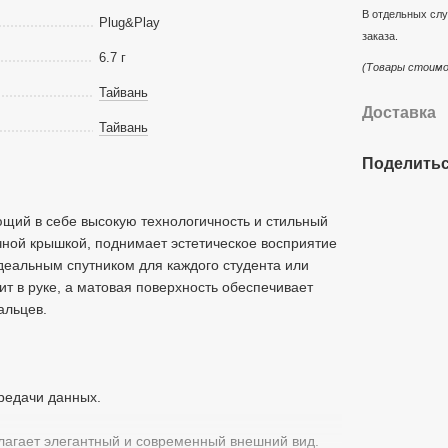
В отдельных слу
Plug&Play
заказа.
6.7 г
(Товары стоимо
Тайвань
Доставка
Тайвань
Поделитьс
щий в себе высокую технологичность и стильный
ной крышкой, поднимает эстетическое восприятие
деальным спутником для каждого студента или
ит в руке, а матовая поверхность обеспечивает
альцев.
редачи данных.
лагает элегантный и современный внешний вид.