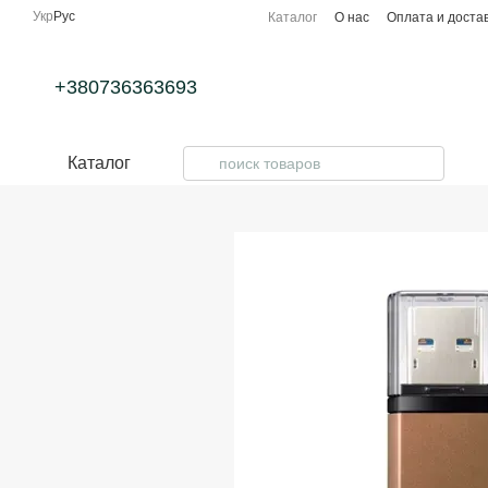
Перейти к основному контенту
Укр
Рус
Каталог
О нас
Оплата и доста
+380736363693
Каталог