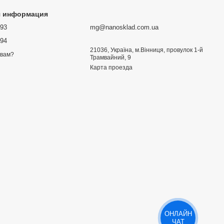
я информация
693
mg@nanosklad.com.ua
894
21036, Україна, м.Вінниця, провулок 1-й
 вам?
Трамвайний, 9
Карта проезда
ОНЛАЙН
ЧАТ