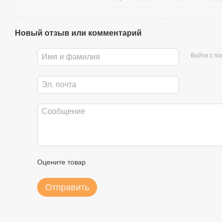
• Несмотря на свою лёгкость, накопитель невероятно прочен.
Новый отзыв или комментарий
• Матовая поверхность препятствует появлению отпечатков па
использования.
Войти с п
• Поддержка технологии Plug & Play.
• Хорошо лежит в руке, обеспечивая удобство при использован
Оцените товар
Отправить