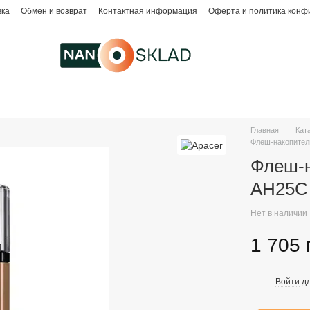
вка
Обмен и возврат
Контактная информация
Оферта и политика конф
Главная
Кат
Флеш-накопител
Флеш-н
AH25C
Нет в наличии
1 705 
Войти
дл
%