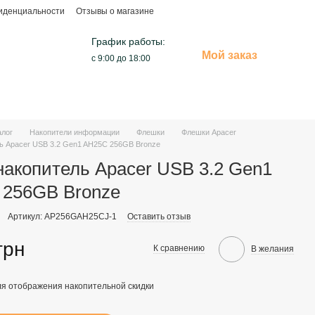
иденциальности
Отзывы о магазине
График работы:
Мой заказ
с 9:00 до 18:00
алог
Накопители информации
Флешки
Флешки Apacer
ь Apacer USB 3.2 Gen1 AH25C 256GB Bronze
акопитель Apacer USB 3.2 Gen1
 256GB Bronze
Артикул: AP256GAH25CJ-1
Оставить отзыв
грн
К сравнению
В желания
я отображения накопительной скидки