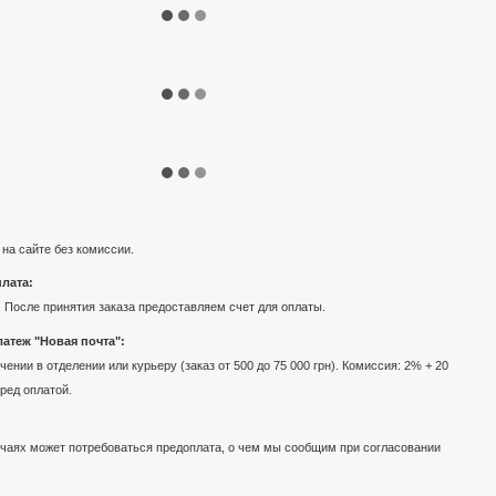
 на сайте без комиссии.
лата:
 После принятия заказа предоставляем счет для оплаты.
атеж "Новая почта":
ении в отделении или курьеру (заказ от 500 до 75 000 грн). Комиссия: 2% + 20
еред оплатой.
чаях может потребоваться предоплата, о чем мы сообщим при согласовании