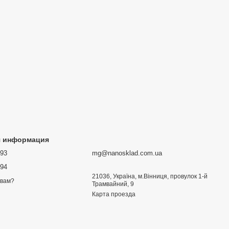
я информация
693
mg@nanosklad.com.ua
894
21036, Україна, м.Вінниця, провулок 1-й
 вам?
Трамвайний, 9
Карта проезда