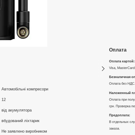
Оплата
Оплата картой:
Visa, MasterCard
Безналичная оп
Оплата без НДС.
Автомобільні компресори
Наложенный пл
12
Оплата при получ
грн. Проверка п
від акумулятора
Предоплата:
вбудований ліхтарик
В отдельных слу
заказа.
Не заявлено виробником