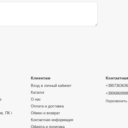
ачку при достижении заданного значения (±1 psi),
акачать до 8 велосипедных шин или 43 шины
накачивается примерно за 60 секунд, шина
ноте, а режим SOS помогает привлечь внимание в
Клиентам
Контактна
Вход в личный кабинет
+380736363
й, мощный и универсальный насос, незаменимый
Каталог
+380686089
в
О нас
Перезвонить
Оплата и доставка
в, ПК і
Обмен и возврат
Контактная информация
Оферта и политика