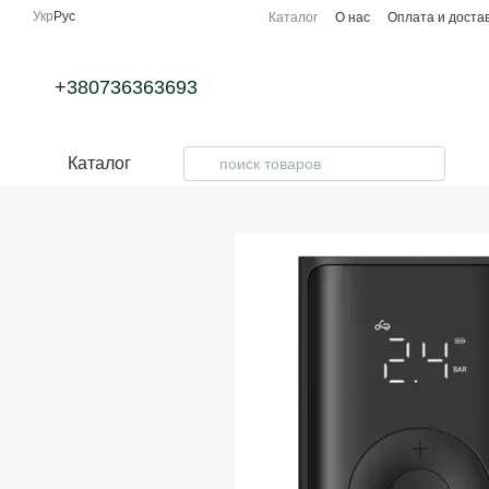
Перейти к основному контенту
Укр
Рус
Каталог
О нас
Оплата и доста
+380736363693
Каталог