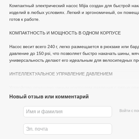
Компактный электрический насос Mijia создан для быстрой нак
изделий в любых условиях. Легкий и эргономичный, он помещае
готов к работе.
КОМПАКТНОСТЬ И МОЩНОСТЬ В ОДНОМ КОРПУСЕ
Насос весит всего 240 г, легко размещается в рюкзаке или б
давление до 150 psi, что позволяет быстро накачать шины, мя
универсальность делают его идеальным для велосипедных прог
ИНТЕЛЛЕКТУАЛЬНОЕ УПРАВЛЕНИЕ ДАВЛЕНИЕМ
Устройство оснащено умным контролем давления с пятью ре
Новый отзыв или комментарий
велосипеды;
мотоциклы и электровелосипеды;
Войти с п
самокаты;
спортивные мячи;
пользовательский режим.