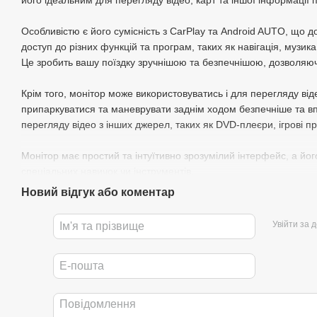
його ідеальним для перегляду відео, карт та іншої інформації п
Особливістю є його сумісність з CarPlay та Android AUTO, що 
доступ до різних функцій та програм, таких як навігація, музик
Це зробить вашу поїздку зручнішою та безпечнішою, дозволяюч
Крім того, монітор може використовуватись і для перегляду ві
припаркуватися та маневрувати заднім ходом безпечніше та в
перегляду відео з інших джерел, таких як DVD-плеєри, ігрові при
Монітор має простий та інтуїтивно зрозумілий інтерфейс, а йог
спеціальних навичок чи інструментів.
Новий відгук або коментар
Увійти за 