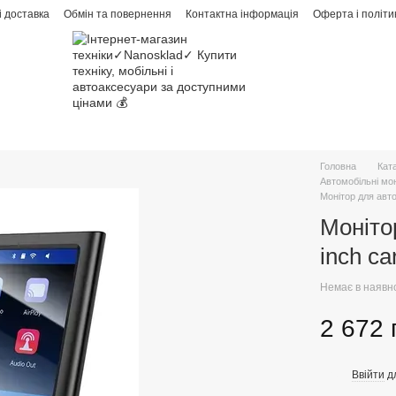
і доставка
Обмін та повернення
Контактна інформація
Оферта і політи
Головна
Кат
Автомобільні мо
Монітор для авто
Моніто
inch ca
Немає в наявн
2 672 
Ввійти
д
%