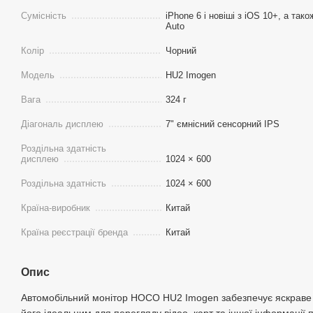
Сумісність
iPhone 6 і новіші з iOS 10+, а так
Auto
Колір
Чорний
Модель
HU2 Imogen
Вага
324 г
Діагональ дисплею
7" ємнісний сенсорний IPS
Роздільна здатність
дисплею
1024 × 600
Роздільна здатність
1024 × 600
Країна-виробник
Китай
Країна реєстрації бренда
Китай
Опис
Автомобільний монітор HOCO HU2 Imogen забезпечує яскраве т