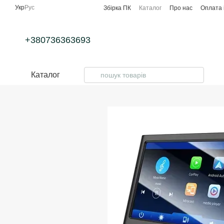
Перейти до основного контенту
Укр
Рус
Збірка ПК
Каталог
Про нас
Оплата 
+380736363693
Каталог