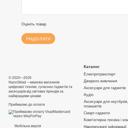
Оцініть товар
Надіслати
Каталог
Електротранспорт
© 2020—2026
Джерело живлення
NanoSklad —мережа магазинів
цифрової техніки, сучасних ґаджетів та
Аксесуари для гаджетів
аксесуарів від світових брендів за
Аудіо
найкращими цінами
Аксесуари для ноутбуків,
Приймаємо до оплати
планшетів
Смарт-гаджети
Компʼютерна техніка і ко
Мобільна версія
Накопичувачі інформації