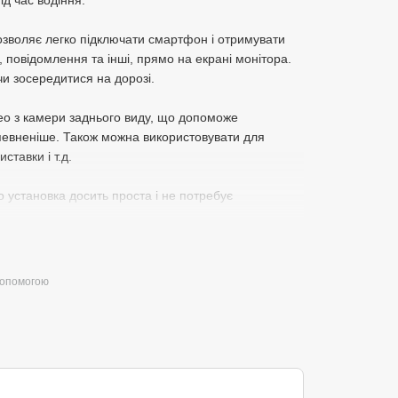
ід час водіння.
дозволяє легко підключати смартфон і отримувати
а, повідомлення та інші, прямо на екрані монітора.
и зосередитися на дорозі.
део з камери заднього виду, що допоможе
певненіше. Також можна використовувати для
ставки і т.д.
о установка досить проста і не потребує
допомогою