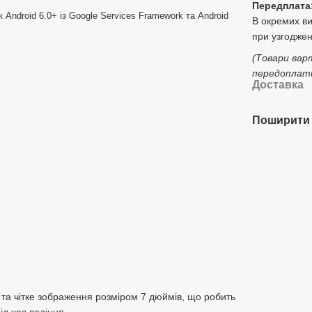
Передплата
ож Android 6.0+ із Google Services Framework та Android
В окремих в
при узгоджен
(Товари вар
передоплати
Доставка
Поширити 
а чітке зображення розміром 7 дюймів, що робить