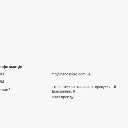
 інформація
693
mg@nanosklad.com.ua
894
21036, Україна, м.Вінниця, провулок 1-й
и вам?
Трамвайний, 9
Мапа проїзду