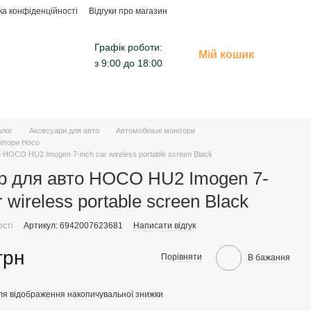
ка конфіденційності
Відгуки про магазин
Графік роботи:
Мій кошик
з 9:00 до 18:00
алог
Аксесуари для авто
Автомобільні монітори
нітори Hoco
 HOCO HU2 Imogen 7-inch car wireless portable screen Black
р для авто HOCO HU2 Imogen 7-
r wireless portable screen Black
ості
Артикул: 6942007623681
Написати відгук
грн
Порівняти
В бажання
ля відображення накопичувальної знижки