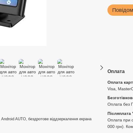
Повідом
Оплата
Оплата кар
Visa, Master
Безготівков
Оплата без 
Післяплата 
 Android AUTO, бездротове віддзеркалення екрана
Оплата при о
000 грн). Ко