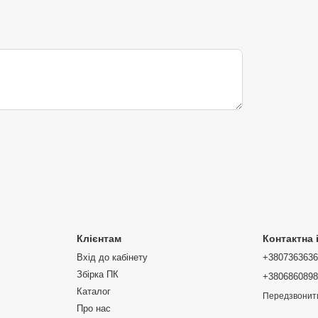
деальним супутником для фотосесій або пригод на
ристання накопичувача.
ліотеку улюблених фотографій, відео та сучасних
Клієнтам
Контактна
Вхід до кабінету
+380736363
Збірка ПК
+380686089
завдяки гумовому чохлу.
Каталог
Передзвонит
Про нас
D