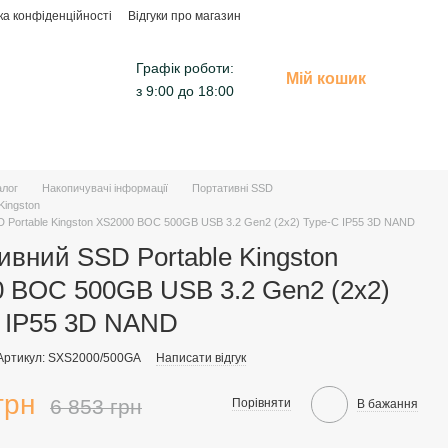
ка конфіденційності
Відгуки про магазин
Графік роботи:
Мій кошик
з 9:00 до 18:00
алог
Накопичувачі інформації
Портативні SSD
Kingston
 Portable Kingston XS2000 BOC 500GB USB 3.2 Gen2 (2x2) Type-C IP55 3D NAND
ивний SSD Portable Kingston
 BOC 500GB USB 3.2 Gen2 (2x2)
 IP55 3D NAND
Артикул: SXS2000/500GA
Написати відгук
грн
6 853 грн
Порівняти
В бажання