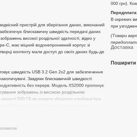
000 грн). Ко
Передплата
В окремих в
идкісний пристрій для зберігання даних, виконаний
при узгоджен
н забезпечує блискавичну швидкість передачі даних
(Товари вар
зображень високої роздільної здатності, відео у
передоплати
e-C, має міцний водонепроникний корпус зі
Доставка
творці контенту мали доступ до своїх даних будь-де
Поширити 
товує швидкість USB 3.2 Gen 2x2 для забезпечення
накопичувачі. Завдяки блискавичній швидкості
родуктивність без перерв. Модель XS2000 пропонує
гування зображень із високою роздільною
 ємності 500 ГБ ви можете зберігати улюблені ігри
ам майбутнього, щоб відповідати вимогам до
іонує так само, як жорсткий диск, але зберігає дані
 Type-C, що дозволяє творцям контенту та
ежно від того, чи переходите ви між роботою,
допомогою
ена знімним міцним чохлом для захисту від падінь