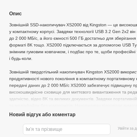
Опис
Зовнішній SSD-накопичувач XS2000 від Kingston — це високошв
у компактному корпусі. Завдяки технології USB 3.2 Gen 2x2 ві
до 2 000 МБ/с, а його ємності 500 ГБ достатньо для зберігання 
форматі 8K тощо. XS2000 підключається за допомогою USB Typ
знімним гумовим ковпачком, і подбає про те, щоби професійні 
і будь-коли.
Зовнішній твердотільний накопичувач Kingston XS2000 викорис
продуктивності нового покоління в компактному портативному 
передачі даних до 2 000 МБ/с XS2000 забезпечує підвищену п
високошвидкісне сховище для миттєвого вивантаження та реда
здатністю, відео 8K та великих документів. Завдяки портативній
та медіафайли без компромісів. Накопичувач відповідає вимог
пам'яті та сумісний з більшістю пристроїв із коробки. Він функц
Новий відгук або коментар
за допомогою технології NAND flash. Він підключається до USB
геймерам отримувати доступ до своїх даних де завгодно. Незал
Увійти за 
розвагами та повсякденними проектами, модель XS2000 оснащ