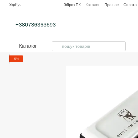
Перейти до основного контенту
Укр
Рус
Збірка ПК
Каталог
Про нас
Оплата 
+380736363693
Каталог
−5%