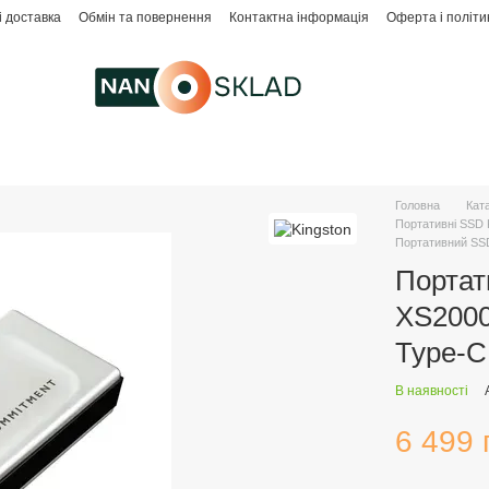
і доставка
Обмін та повернення
Контактна інформація
Оферта і політи
Головна
Кат
Портативні SSD 
Портативний SSD
Портат
XS2000
Type-C
В наявності
6 499 