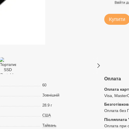
Ввійти
д
%
Купити
Оплата
60
Оплата кар
Зовнішній
Visa, Master
Безготівков
28.9 г
Оплата без 
США
Післяплата 
Тайвань
Оплата при о