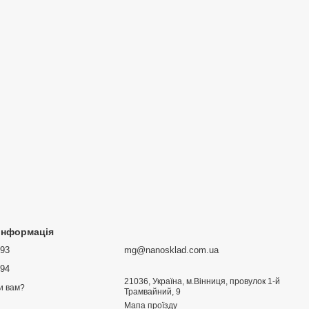
 інформація
693
mg@nanosklad.com.ua
894
21036, Україна, м.Вінниця, провулок 1-й
и вам?
Трамвайний, 9
Мапа проїзду