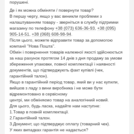
порушені.
Де і як можна обміняти / повернути товар?
В першу чергу, якщо у вас виникли проблеми з
налаштуванням товару - зверніться в службу підтримки
магазину по телефону
+38 (073) 636-36-93
,
+38 (095)
905-14-51
,
+38 (068) 608-98-94
.
Після цього, можете відправити товар за допомогою
компанії "Нова Пошта".
Обмін і повернення товарів належної якості здійснюється
за наш рахунок протягом 14 днів з дня продажу за умови
збереження упаковки, повної комплектації і наявності
документів, що підтверджують факт купівлі (чек,
гарантійний талон).
Якщо в гарантійний період товар, який ви у нас купили,
вийшов з ладу з вини виробника і не може бути
відремонтовано в сервісному
центрі, ми обміняємо товар на аналогічний новий.
Для цього, будь ласка, надайте нам наступне:
1.Товар в повній комплектації.
2.Гарантійний талон.
3.Документ, що підтверджує оплату (товарний чек).
У яких випадках гарантія не надається?